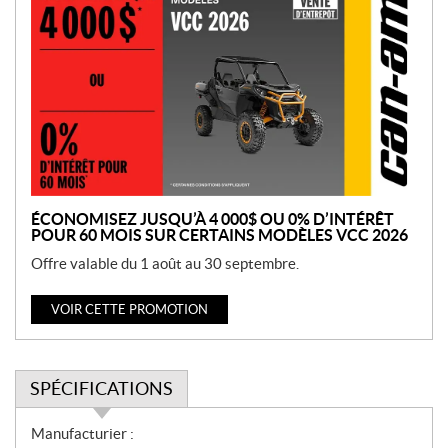
r
o
m
o
t
i
o
n
ÉCONOMISEZ JUSQU’À 4 000$ OU 0% D’INTÉRÊT
POUR 60 MOIS SUR CERTAINS MODÈLES VCC 2026
Offre valable du 1 août au 30 septembre.
VOIR CETTE PROMOTION
SPÉCIFICATIONS
S
Manufacturier :