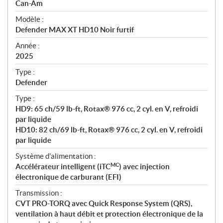
p
Can-Am
é
Modèle :
c
Defender MAX XT HD10 Noir furtif
i
f
Année :
i
2025
c
Type :
a
Defender
t
Type :
i
HD9: 65 ch/59 lb-ft, Rotax® 976 cc, 2 cyl. en V, refroidi
o
par liquide
n
HD10: 82 ch/69 lb-ft, Rotax® 976 cc, 2 cyl. en V, refroidi
s
par liquide
Système d'alimentation :
MC
Accélérateur intelligent (iTC
) avec injection
électronique de carburant (EFI)
Transmission :
CVT PRO-TORQ avec Quick Response System (QRS),
ventilation à haut débit et protection électronique de la