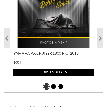
YAMAHA VX CRUISER 1800 H.O. 2018
YAM
100
km
100
VOIR LES DÉTAILS
Les données sont affichées à titre indicatif seulement et ne peuvent être