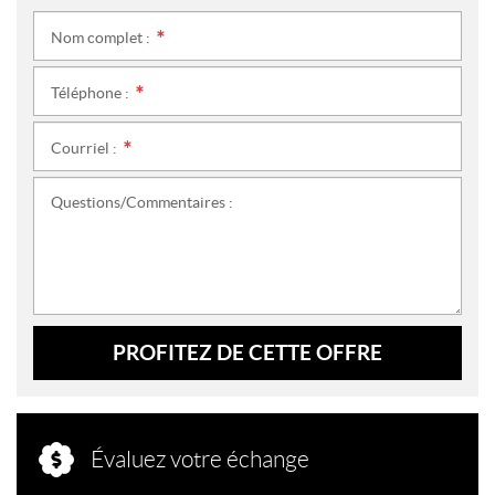
Nom complet :
*
Téléphone :
*
Courriel :
*
Questions/Commentaires :
PROFITEZ DE CETTE OFFRE
Évaluez votre échange