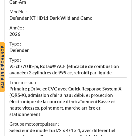
p
Can-Am
é
Modèle :
c
Defender XT HD11 Dark Wildland Camo
i
f
Année :
i
2026
c
Type :
a
Defender
t
Type :
i
95 ch/70 lb-pi, Rotax® ACE (efficacité de combustion
o
avancée) 3 cylindres de 999 cc, refroidi par liquide
n
s
Transmission :
Primaire pDrive et CVC avec Quick Response System X
(QRS-X), admission d’air à haut débit et protection
électronique de la courroie d’entraînementBasse et
haute vitesses, point mort, marche arrière et
stationnement
Groupe motopropulseur :
Sélecteur de mode Turf/2 x 4/4 x 4, avec différentiel