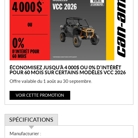
r
o
m
o
t
i
o
n
ÉCONOMISEZ JUSQU’À 4 000$ OU 0% D’INTÉRÊT
POUR 60 MOIS SUR CERTAINS MODÈLES VCC 2026
Offre valable du 1 août au 30 septembre.
VOIR CETTE PROMOTION
SPÉCIFICATIONS
S
Manufacturier :