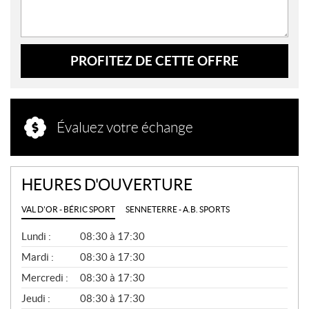
PROFITEZ DE CETTE OFFRE
Évaluez votre échange
HEURES D'OUVERTURE
VAL D'OR - BÉRIC SPORT
SENNETERRE - A.B. SPORTS
G
Lundi :
08:30 à 17:30
É
N
Mardi :
08:30 à 17:30
É
Mercredi :
08:30 à 17:30
R
A
Jeudi :
08:30 à 17:30
L