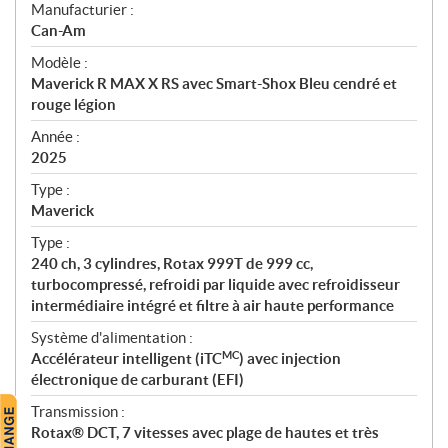
S
Manufacturier :
p
Can-Am
é
Modèle :
c
Maverick R MAX X RS avec Smart-Shox Bleu cendré et
i
rouge légion
f
i
Année :
2025
c
a
Type :
t
Maverick
i
Type :
o
240 ch, 3 cylindres, Rotax 999T de 999 cc,
n
turbocompressé, refroidi par liquide avec refroidisseur
s
intermédiaire intégré et filtre à air haute performance
Système d'alimentation :
MC
Accélérateur intelligent (iTC
) avec injection
électronique de carburant (EFI)
Transmission :
Rotax® DCT, 7 vitesses avec plage de hautes et très