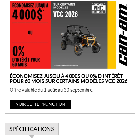
P
r
o
m
o
t
i
o
n
ÉCONOMISEZ JUSQU’À 4 000$ OU 0% D’INTÉRÊT
POUR 60 MOIS SUR CERTAINS MODÈLES VCC 2026
Offre valable du 1 août au 30 septembre.
VOIR CETTE PROMOTION
SPÉCIFICATIONS