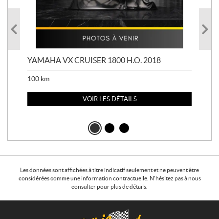
YAMAHA VX CRUISER 1800 H.O. 2018
YAM
100
km
100
VOIR LES DÉTAILS
Les données sont affichées à titre indicatif seulement et ne peuvent être
considérées comme une information contractuelle. N'hésitez pas à nous
consulter pour plus de détails.
C
B