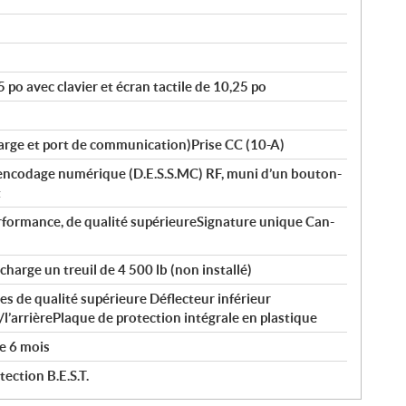
po avec clavier et écran tactile de 10,25 po
arge et port de communication)Prise CC (10-A)
 encodage numérique (D.E.S.S.MC) RF, muni d’un bouton-
t
rformance, de qualité supérieureSignature unique Can-
harge un treuil de 4 500 lb (non installé)
es de qualité supérieure Déflecteur inférieur
l’arrièrePlaque de protection intégrale en plastique
e 6 mois
ection B.E.S.T.