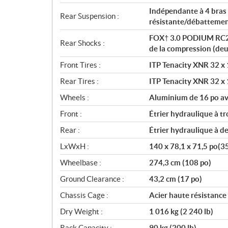
Indépendante à 4 bras 
Rear Suspension :
résistante/débattemen
FOX† 3.0 PODIUM RC2† 
Rear Shocks :
de la compression (deu
Front Tires :
ITP Tenacity XNR 32 x 1
Rear Tires :
ITP Tenacity XNR 32 x 1
Wheels :
Aluminium de 16 po av
Front :
Étrier hydraulique à t
Rear :
Étrier hydraulique à 
LxWxH :
140 x 78,1 x 71,5 po(3
Wheelbase :
274,3 cm (108 po)
Ground Clearance :
43,2 cm (17 po)
Chassis Cage :
Acier haute résistance
Dry Weight :
1 016 kg (2 240 lb)
Rack Capacity :
90 kg (200 lb)