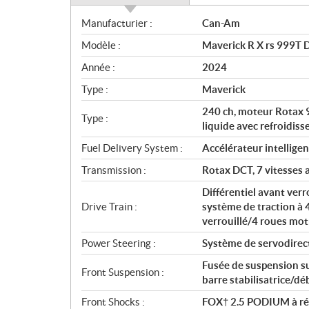
S
Manufacturier :
Can-Am
p
Modèle :
Maverick R X rs 999T 
é
c
Année :
2024
i
Type :
Maverick
f
i
240 ch, moteur Rotax 9
Type :
c
liquide avec refroidiss
a
Fuel Delivery System :
Accélérateur intellige
t
Transmission :
Rotax DCT, 7 vitesses 
i
o
Différentiel avant ver
n
Drive Train :
système de traction à 
s
verrouillé/4 roues mo
Power Steering :
Système de servodirect
Fusée de suspension su
Front Suspension :
barre stabilisatrice/d
Front Shocks :
FOX† 2.5 PODIUM à rés