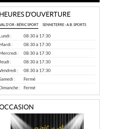
HEURES D'OUVERTURE
VAL D'OR - BÉRIC SPORT
SENNETERRE - A.B. SPORTS
G
Lundi :
08:30 à 17:30
É
N
Mardi :
08:30 à 17:30
É
Mercredi :
08:30 à 17:30
R
A
Jeudi :
08:30 à 17:30
L
Vendredi :
08:30 à 17:30
Samedi :
Fermé
Dimanche :
Fermé
OCCASION