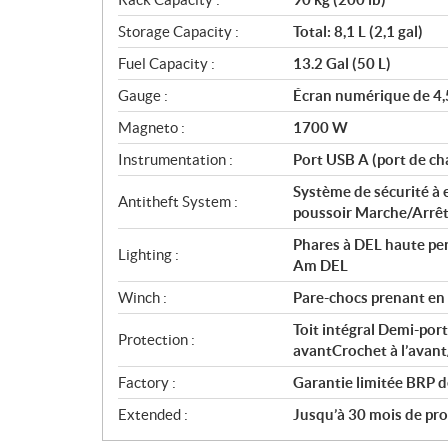
Storage Capacity :
Total: 8,1 L (2,1 gal)
Fuel Capacity :
13.2 Gal (50 L)
Gauge :
Écran numérique de 4,5 
Magneto :
1700 W
Instrumentation :
Port USB A (port de ch
Système de sécurité à
Antitheft System :
poussoir Marche/Arrê
Phares à DEL haute pe
Lighting :
Am DEL
Winch :
Pare-chocs prenant en c
Toit intégral Demi-port
Protection :
avantCrochet à l’avant/
Factory :
Garantie limitée BRP d
Extended :
Jusqu’à 30 mois de prot