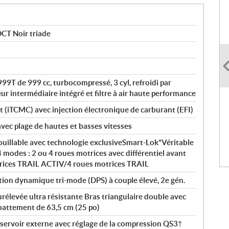
DCT Noir triade
99T de 999 cc, turbocompressé, 3 cyl, refroidi par
eur intermédiaire intégré et filtre à air haute performance
nt (iTCMC) avec injection électronique de carburant (EFI)
avec plage de hautes et basses vitesses
rouillable avec technologie exclusiveSmart-Lok*Véritable
4 modes : 2 ou 4 roues motrices avec différentiel avant
trices TRAIL ACTIV/4 roues motrices TRAIL
ion dynamique tri-mode (DPS) à couple élevé, 2e gén.
rélevée ultra résistante Bras triangulaire double avec
ébattement de 63,5 cm (25 po)
ervoir externe avec réglage de la compression QS3†