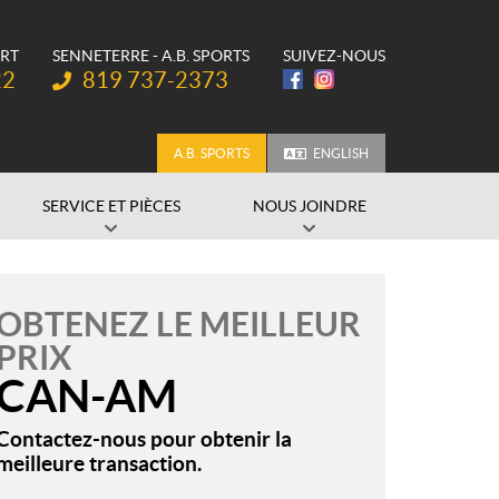
ORT
SENNETERRE - A.B. SPORTS
SUIVEZ-NOUS
Téléphone :
22
819 737-2373
A.B. SPORTS
ENGLISH
SERVICE ET PIÈCES
NOUS JOINDRE
OBTENEZ LE MEILLEUR
PRIX
CAN-AM
Contactez-nous pour obtenir la
meilleure transaction.