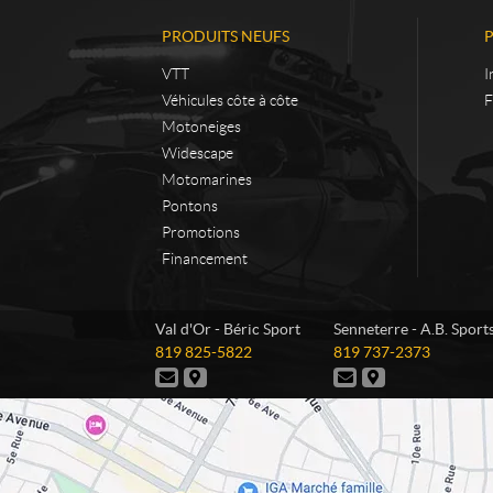
PRODUITS NEUFS
VTT
I
Véhicules côte à côte
F
Motoneiges
Widescape
Motomarines
Pontons
Promotions
Financement
C
B
Val d'Or - Béric Sport
Senneterre - A.B. Sport
o
é
T
T
819 825-5822
819 737-2373
n
r
é
é
N
I
N
I
t
i
l
l
o
t
o
t
é
é
a
c
u
i
u
i
p
p
s
n
s
n
c
S
h
h
j
é
j
é
t
p
o
o
o
r
o
r
o
n
n