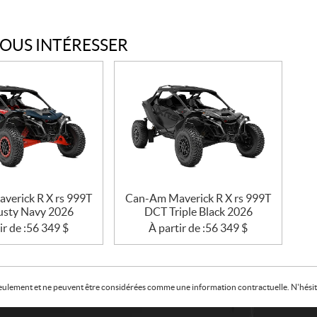
VOUS INTÉRESSER
verick R X rs 999T
Can-Am Maverick R X rs 999T
sty Navy 2026
DCT Triple Black 2026
ir de :
56 349
$
À partir de :
56 349
$
f seulement et ne peuvent être considérées comme une information contractuelle. N'hésite