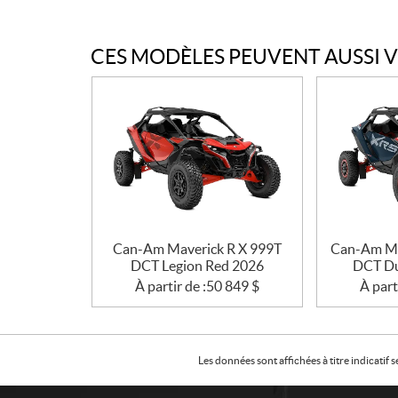
CES MODÈLES PEUVENT AUSSI 
Can-Am Maverick R X 999T
Can-Am Ma
DCT Legion Red 2026
DCT Du
À partir de :
50 849
$
À part
Les données sont affichées à titre indicati