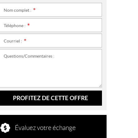
Nom complet :
*
Téléphone :
*
Courriel :
*
Questions/Commentaires :
PROFITEZ DE CETTE OFFRE
Évaluez votre échange