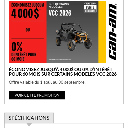
P
r
o
m
o
t
i
o
n
ÉCONOMISEZ JUSQU’À 4 000$ OU 0% D’INTÉRÊT
POUR 60 MOIS SUR CERTAINS MODÈLES VCC 2026
Offre valable du 1 août au 30 septembre.
VOIR CETTE PROMOTION
SPÉCIFICATIONS