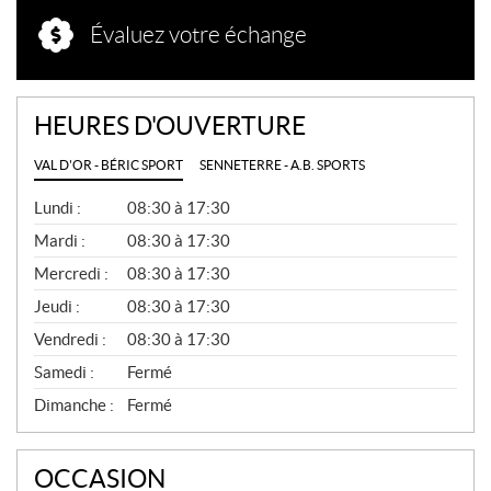
Évaluez votre échange
HEURES D'OUVERTURE
VAL D'OR - BÉRIC SPORT
SENNETERRE - A.B. SPORTS
G
Lundi :
08:30 à 17:30
É
N
Mardi :
08:30 à 17:30
É
Mercredi :
08:30 à 17:30
R
A
Jeudi :
08:30 à 17:30
L
Vendredi :
08:30 à 17:30
Samedi :
Fermé
Dimanche :
Fermé
OCCASION