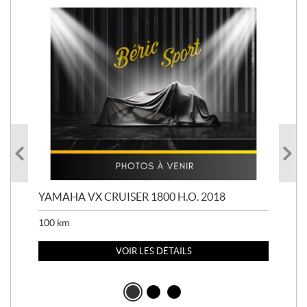
YAMAHA VX CRUISER 1800 H.O. 2018
YAM
100
km
100
VOIR LES DÉTAILS