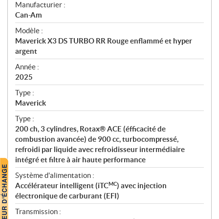
S
Manufacturier :
p
Can-Am
é
Modèle :
c
Maverick X3 DS TURBO RR Rouge enflammé et hyper
i
argent
f
i
Année :
2025
c
a
Type :
t
Maverick
i
Type :
o
200 ch, 3 cylindres, Rotax® ACE (éfficacité de
n
combustion avancée) de 900 cc, turbocompressé,
s
refroidi par liquide avec refroidisseur intermédiaire
intégré et filtre à air haute performance
Système d'alimentation :
MC
Accélérateur intelligent (iTC
) avec injection
électronique de carburant (EFI)
Transmission :