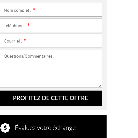
Nom complet :
*
Téléphone :
*
Courriel :
*
Questions/Commentaires :
PROFITEZ DE CETTE OFFRE
Évaluez votre échange