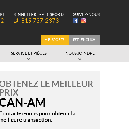
ORT
SENNETERRE - A.B. SPORTS
SUIVEZ-NOUS
Téléphone :
22
819 737-2373
A.B. SPORTS
ENGLISH
SERVICE ET PIÈCES
NOUS JOINDRE
OBTENEZ LE MEILLEUR
PRIX
CAN-AM
Contactez-nous pour obtenir la
meilleure transaction.