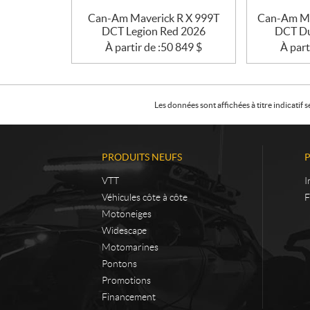
Can-Am Maverick R X 999T
Can-Am Ma
DCT Legion Red 2026
DCT Du
À partir de :
50 849
$
À part
Les données sont affichées à titre indicati
PRODUITS NEUFS
VTT
I
Véhicules côte à côte
F
Motoneiges
Widescape
Motomarines
Pontons
Promotions
Financement