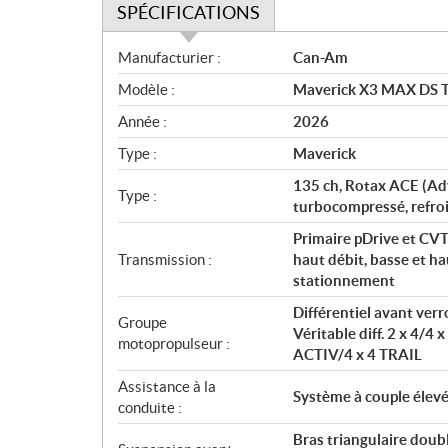
SPÉCIFICATIONS
S
Manufacturier :
Can-Am
p
Modèle :
Maverick X3 MAX DS T
é
c
Année :
2026
i
Type :
Maverick
f
i
135 ch, Rotax ACE (Adv
Type :
c
turbocompressé, refroid
a
Primaire pDrive et CVT
t
Transmission :
haut débit, basse et ha
i
stationnement
o
Différentiel avant ver
n
Groupe
Véritable diff. 2 x 4/4 
s
motopropulseur :
ACTIV/4 x 4 TRAIL
Assistance à la
Système à couple élev
conduite :
Bras triangulaire doub