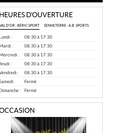
HEURES D'OUVERTURE
VAL D'OR - BÉRIC SPORT
SENNETERRE - A.B. SPORTS
G
Lundi :
08:30 à 17:30
É
N
Mardi :
08:30 à 17:30
É
Mercredi :
08:30 à 17:30
R
A
Jeudi :
08:30 à 17:30
L
Vendredi :
08:30 à 17:30
Samedi :
Fermé
Dimanche :
Fermé
OCCASION