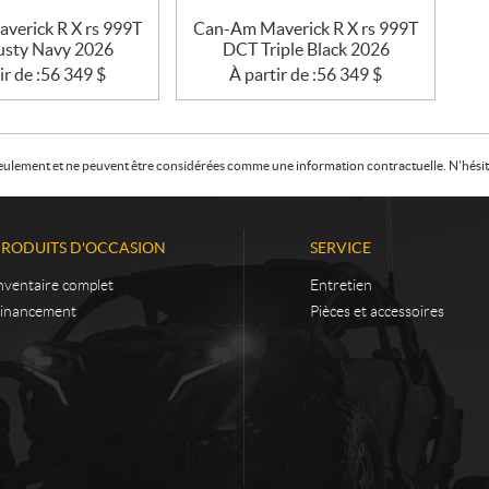
verick R X rs 999T
Can-Am Maverick R X rs 999T
sty Navy 2026
DCT Triple Black 2026
ir de :
56 349
$
À partir de :
56 349
$
f seulement et ne peuvent être considérées comme une information contractuelle. N'hésite
PRODUITS D'OCCASION
SERVICE
nventaire complet
Entretien
inancement
Pièces et accessoires