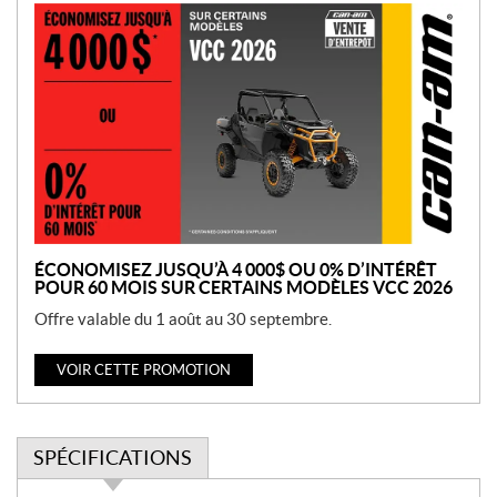
P
r
o
m
o
t
i
o
n
ÉCONOMISEZ JUSQU’À 4 000$ OU 0% D’INTÉRÊT
POUR 60 MOIS SUR CERTAINS MODÈLES VCC 2026
Offre valable du 1 août au 30 septembre.
VOIR CETTE PROMOTION
SPÉCIFICATIONS