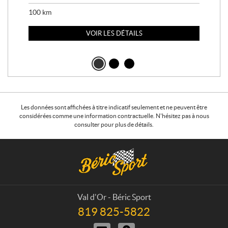
100
km
100
VOIR LES DÉTAILS
Les données sont affichées à titre indicatif seulement et ne peuvent être
considérées comme une information contractuelle. N'hésitez pas à nous
consulter pour plus de détails.
C
B
o
é
n
r
t
i
a
c
Val d'Or - Béric Sport
c
S
819 825-5822
T
t
p
é
N
I