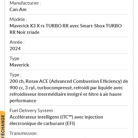
S
Manufacturier :
p
Can-Am
é
Modèle :
c
Maverick X3 X rs TURBO RR avec Smart-Shox TURBO
i
RR Noir triade
f
i
Année :
2024
c
a
Type :
t
Maverick
i
Type :
o
200 ch, Rotax ACE (Advanced Combustion Efficiency) de
n
900 cc, 3 cyl., turbocompressé, refroidi par liquide avec
s
refroidisseur intermédiaire intégré et filtre à air haute
performance
Fuel Delivery System :
Accélérateur intelligent (iTC™) avec injection
électronique de carburant (EFI)
Transmission :