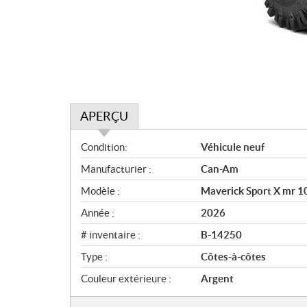
APERÇU
A
Condition:
Véhicule neuf
p
Manufacturier :
Can-Am
e
r
Modèle :
Maverick Sport X mr 
ç
Année :
2026
u
# inventaire :
B-14250
Type :
Côtes-à-côtes
Couleur extérieure :
Argent