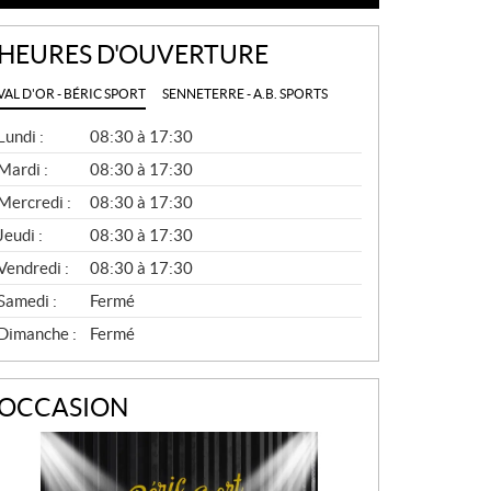
HEURES D'OUVERTURE
VAL D'OR - BÉRIC SPORT
SENNETERRE - A.B. SPORTS
G
Lundi :
08:30 à 17:30
É
N
Mardi :
08:30 à 17:30
É
Mercredi :
08:30 à 17:30
R
A
Jeudi :
08:30 à 17:30
L
Vendredi :
08:30 à 17:30
Samedi :
Fermé
Dimanche :
Fermé
OCCASION