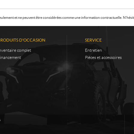
f seulement et ne peuvent être considérées comme une information contractuelle. N'hésite
PRODUITS D'OCCASION
SERVICE
nventaire complet
Entretien
inancement
Pièces et accessoires
s