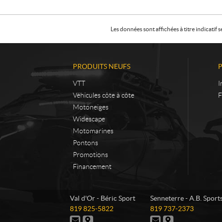
Les données sont affichées à titre indicati
PRODUITS NEUFS
VTT
I
Véhicules côte à côte
F
Motoneiges
Widescape
Motomarines
Pontons
Promotions
Financement
C
B
Val d'Or - Béric Sport
Senneterre - A.B. Sport
o
é
T
T
819 825-5822
819 737-2373
n
r
é
é
N
I
N
I