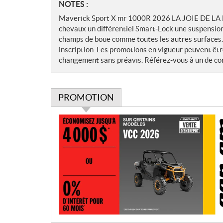
N
NOTES :
o
Maverick Sport X mr 1000R 2026 LA JOIE DE LA B
t
chevaux un différentiel Smart-Lock une suspensio
e
champs de boue comme toutes les autres surfaces. L
s
inscription. Les promotions en vigueur peuvent êtr
changement sans préavis. Référez-vous à un de con
PROMOTION
P
r
o
m
o
t
i
o
n