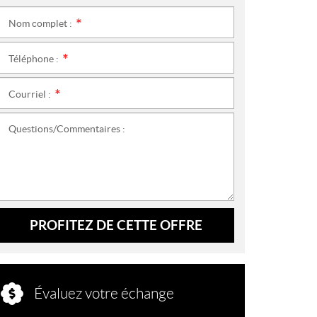
Nom complet :
*
Téléphone :
*
Courriel :
*
Questions/Commentaires :
PROFITEZ DE CETTE OFFRE
Évaluez votre échange