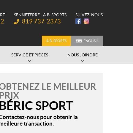
ORT
SENNETERRE - A.B. SPORTS
SUIVEZ-NOUS
Téléphone :
22
819 737-2373
A.B. SPORTS
ENGLISH
SERVICE ET PIÈCES
NOUS JOINDRE
OBTENEZ LE MEILLEUR
PRIX
BÉRIC SPORT
Contactez-nous pour obtenir la
meilleure transaction.