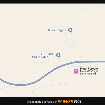
Création de site Web
par