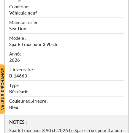
A
Condition:
p
Véhicule neuf
e
Manufacturier :
r
Sea-Doo
ç
u
Modèle :
Spark Trixx pour 3 90 ch
Année :
2026
# inventaire :
B-14663
Type :
Récréatif
Couleur extérieure :
Bleu
N
NOTES :
o
Spark Trixx pour 3 90 ch 2026 Le Spark Trixx pour 3 ajoute