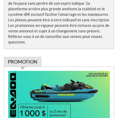
t
de l’espace sans perdre de son esprit ludique. Sa
e
plateforme arrière plus grande améliore la stabilité et le
s
système iBR exclusif facilite l’amarrage et les manœuvres.
Les photos peuvent être à titre indicatif et sans inscription.
Les promotions en vigueur peuvent être incluses au prix de
vente annoncé et sujet à un changement sans préavis.
Référez-vous à un de conseiller aux ventes pour toutes
questions.
PROMOTION
P
r
o
m
o
t
i
o