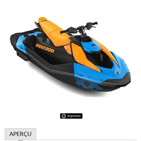
Imprimer
APERÇU