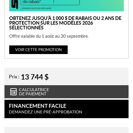
n
OBTENEZ JUSQU’À 1 000 $ DE RABAIS OU 2 ANS DE
PROTECTION SUR LES MODÈLES 2026
SÉLECTIONNÉS
Offre valable du 1 août au 30 septembre.
VOIR CETTE PROMOTION
13 744
$
Prix :
CALCULATRICE
DE PAIEMENT
FINANCEMENT FACILE
DEMANDEZ UNE PRÉ-APPROBATION