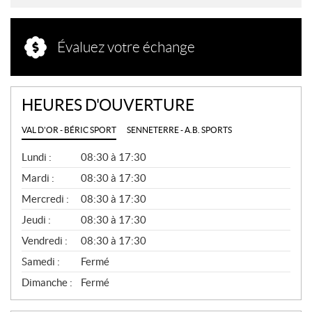
Évaluez votre échange
HEURES D'OUVERTURE
VAL D'OR - BÉRIC SPORT
SENNETERRE - A.B. SPORTS
G
Lundi :
08:30 à 17:30
É
N
Mardi :
08:30 à 17:30
É
Mercredi :
08:30 à 17:30
R
A
Jeudi :
08:30 à 17:30
L
Vendredi :
08:30 à 17:30
Samedi :
Fermé
Dimanche :
Fermé