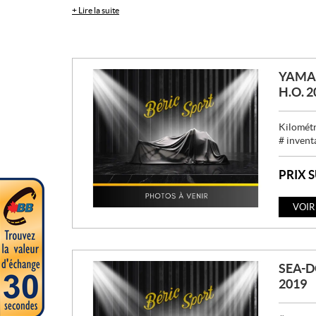
+
Lire la suite
YAMAH
H.O. 2
Kilométr
# invent
PRIX 
VOIR
SEA-D
2019