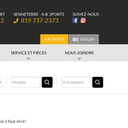
ORT
SENNETERRE - A.B. SPORTS
SUIVEZ-NOUS
Téléphone :
22
819 737-2373
A.B. SPORTS
ENGLISH
SERVICE ET PIÈCES
NOUS JOINDRE
Modèle
Inventaire
CHERCHER
CHERCHER
où il faut être!