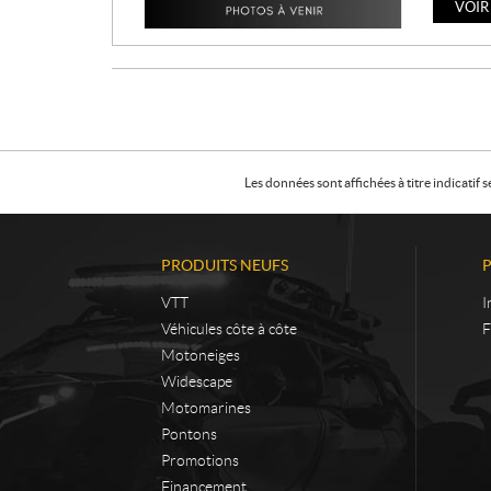
VOIR
Les données sont affichées à titre indicati
PRODUITS NEUFS
VTT
I
Véhicules côte à côte
F
Motoneiges
Widescape
Motomarines
Pontons
Promotions
Financement