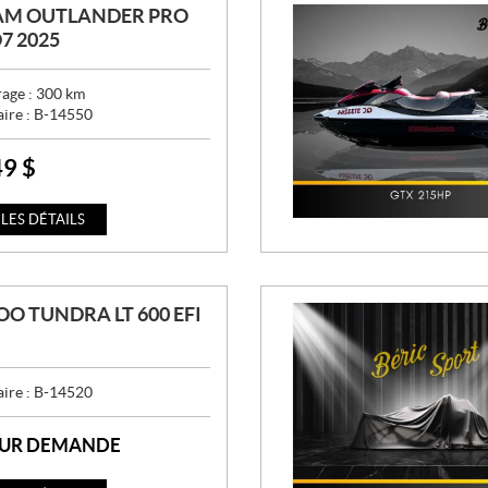
AM OUTLANDER PRO
7 2025
age :
300
km
aire :
B-14550
49
$
 LES DÉTAILS
OO TUNDRA LT 600 EFI
aire :
B-14520
SUR DEMANDE