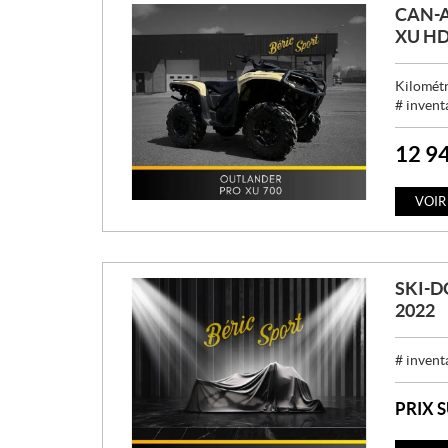
CAN-
XU HD
Kilométr
# invent
12 9
P
R
I
VOIR
X
:
SKI-D
2022
# invent
PRIX 