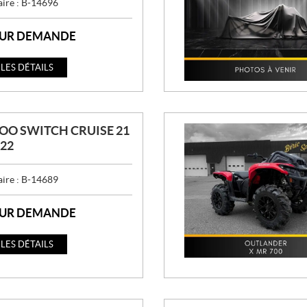
aire :
B-14696
SUR DEMANDE
 LES DÉTAILS
OO SWITCH CRUISE 21
022
aire :
B-14689
SUR DEMANDE
 LES DÉTAILS