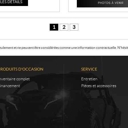
 LES DÉTAILS
1
2
3
f seulement et ne peuvent être considérées comme une information contractuelle. N'hésite
PRODUITS D'OCCASION
SERVICE
nventaire complet
Entretien
inancement
Pièces et accessoires