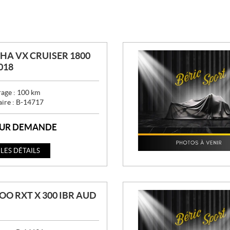
A VX CRUISER 1800
018
age :
100
km
aire :
B-14717
SUR DEMANDE
 LES DÉTAILS
OO RXT X 300 IBR AUD