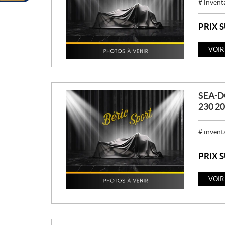
# invent
PRIX 
VOIR
SEA-D
230 2
# invent
PRIX 
VOIR