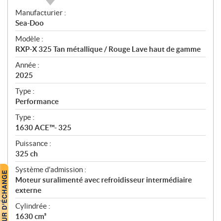
S
Manufacturier :
p
Sea-Doo
é
Modèle :
c
RXP-X 325 Tan métallique / Rouge Lave haut de gamme
i
f
Année :
i
2025
c
Type :
a
Performance
t
Type :
i
1630 ACE™- 325
o
n
Puissance :
s
325 ch
Système d'admission :
Moteur suralimenté avec refroidisseur intermédiaire
externe
Cylindrée :
1630 cm³