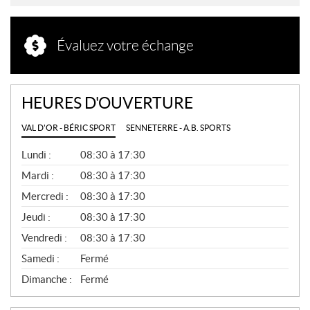
Évaluez votre échange
HEURES D'OUVERTURE
VAL D'OR - BÉRIC SPORT
SENNETERRE - A.B. SPORTS
G
Lundi :
08:30 à 17:30
É
N
Mardi :
08:30 à 17:30
É
Mercredi :
08:30 à 17:30
R
A
Jeudi :
08:30 à 17:30
L
Vendredi :
08:30 à 17:30
Samedi :
Fermé
Dimanche :
Fermé