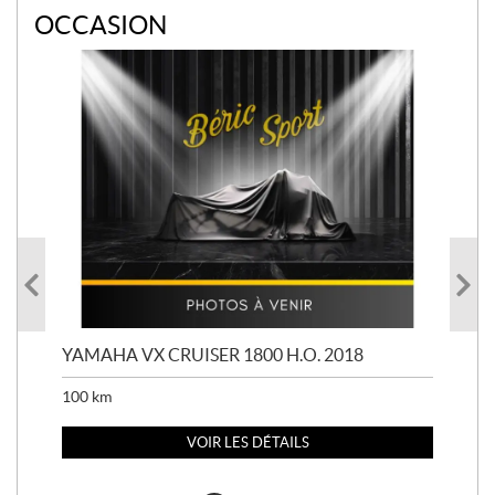
OCCASION
YAMAHA VX CRUISER 1800 H.O. 2018
YAM
100
km
100
VOIR LES DÉTAILS