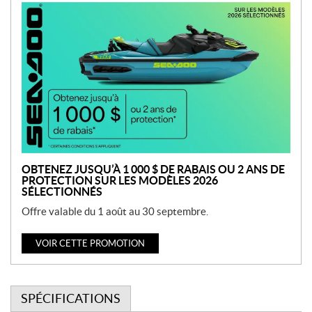
P
r
o
m
o
t
i
o
n
OBTENEZ JUSQU’À 1 000 $ DE RABAIS OU 2 ANS DE
PROTECTION SUR LES MODÈLES 2026
SÉLECTIONNÉS
Offre valable du 1 août au 30 septembre.
VOIR CETTE PROMOTION
SPÉCIFICATIONS