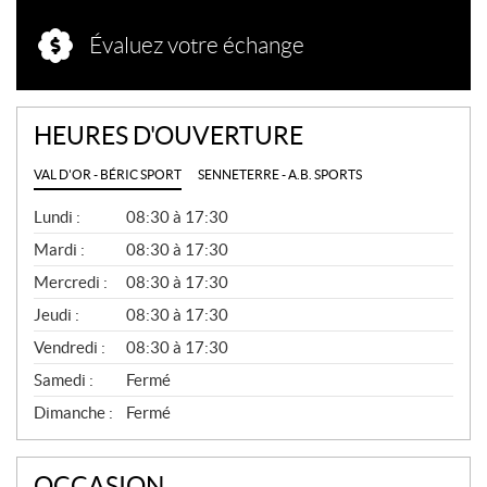
Évaluez votre échange
HEURES D'OUVERTURE
VAL D'OR - BÉRIC SPORT
SENNETERRE - A.B. SPORTS
G
Lundi :
08:30 à 17:30
É
N
Mardi :
08:30 à 17:30
É
Mercredi :
08:30 à 17:30
R
A
Jeudi :
08:30 à 17:30
L
Vendredi :
08:30 à 17:30
Samedi :
Fermé
Dimanche :
Fermé
OCCASION