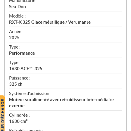
S
Manufacturier :
p
Sea-Doo
é
Modèle :
c
RXT-X 325 Glace métallique / Vert mante
i
f
Année :
i
2025
c
Type :
a
Performance
t
Type :
i
1630 ACE™- 325
o
n
Puissance :
s
325 ch
Système d'admission :
Moteur suralimenté avec refroidisseur intermédiaire
externe
Cylindrée :
1630 cm³
Refroidissement :