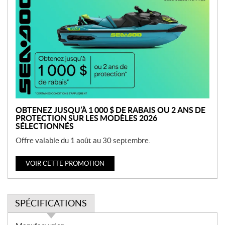
r
o
m
o
t
i
o
n
OBTENEZ JUSQU’À 1 000 $ DE RABAIS OU 2 ANS DE
PROTECTION SUR LES MODÈLES 2026
SÉLECTIONNÉS
Offre valable du 1 août au 30 septembre.
VOIR CETTE PROMOTION
SPÉCIFICATIONS