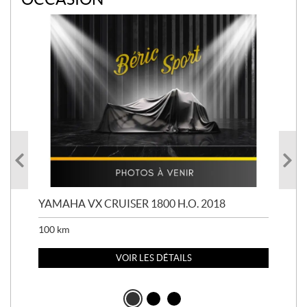
YAMAHA VX CRUISER 1800 H.O. 2018
YAM
100
km
100
VOIR LES DÉTAILS