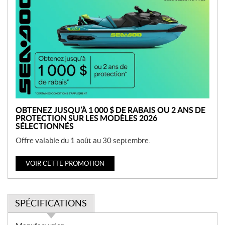
r
o
m
o
t
i
o
n
OBTENEZ JUSQU’À 1 000 $ DE RABAIS OU 2 ANS DE
PROTECTION SUR LES MODÈLES 2026
SÉLECTIONNÉS
Offre valable du 1 août au 30 septembre.
VOIR CETTE PROMOTION
SPÉCIFICATIONS