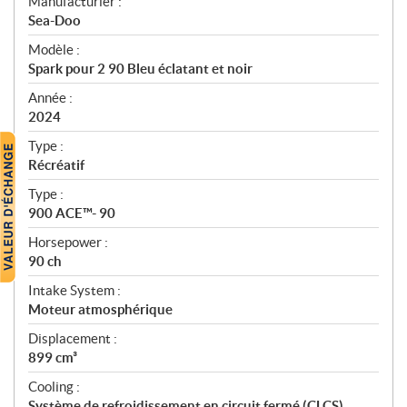
S
Manufacturier :
p
Sea-Doo
é
Modèle :
c
Spark pour 2 90 Bleu éclatant et noir
i
f
Année :
i
2024
c
Type :
a
Récréatif
t
Type :
i
900 ACE™- 90
o
n
Horsepower :
s
90 ch
Intake System :
Moteur atmosphérique
Displacement :
899 cm³
Cooling :
Système de refroidissement en circuit fermé (CLCS)