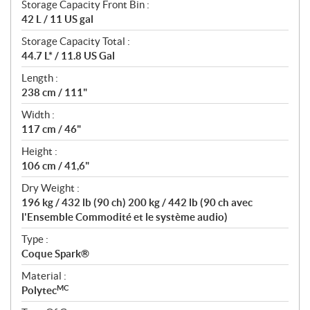
Storage Capacity Front Bin :
42 L / 11 US gal
Storage Capacity Total :
44.7 L* / 11.8 US Gal
Length :
238 cm / 111"
Width :
117 cm / 46"
Height :
106 cm / 41,6"
Dry Weight :
196 kg / 432 lb (90 ch) 200 kg / 442 lb (90 ch avec
l'Ensemble Commodité et le système audio)
Type :
Coque Spark®
Material :
MC
Polytec