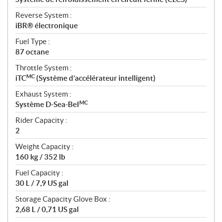
Reverse System :
iBR® électronique
Fuel Type :
87 octane
Throttle System :
MC
iTC
(Système d’accélérateur intelligent)
Exhaust System :
MC
Système D-Sea-BeI
Rider Capacity :
2
Weight Capacity :
160 kg / 352 lb
Fuel Capacity :
30 L / 7,9 US gal
Storage Capacity Glove Box :
2,68 L / 0,71 US gal