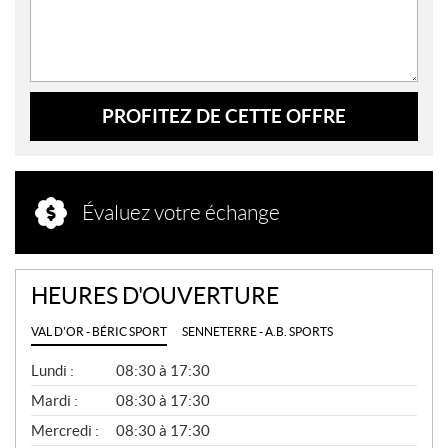
PROFITEZ DE CETTE OFFRE
Évaluez votre échange
HEURES D'OUVERTURE
VAL D'OR - BÉRIC SPORT
SENNETERRE - A.B. SPORTS
G
Lundi :
08:30 à 17:30
É
N
Mardi :
08:30 à 17:30
É
Mercredi :
08:30 à 17:30
R