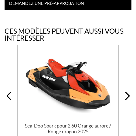
DEMANDEZ UNE PRÉ-APPROBATION
CES MODÈLES PEUVENT AUSSI VOUS
INTÉRESSER
/
Sea-Doo Spark pour 2 60 Orange aurore /
S
Rouge dragon 2025