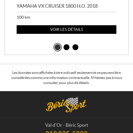
YAMAHA VX CRUISER 1800 H.O. 2018
YAM
100
km
100
VOIR LES DÉTAILS
Les données sont affichées à titre indicatif seulement et ne peuvent être
considérées comme une information contractuelle. N'hésitez pas à nous
consulter pour plus de détails.
C
B
o
é
n
r
t
i
a
c
Val d'Or - Béric Sport
c
S
T