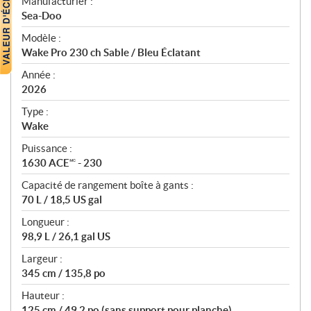
S
Manufacturier :
p
Sea-Doo
é
Modèle :
c
Wake Pro 230 ch Sable / Bleu Éclatant
i
f
Année :
i
2026
c
Type :
a
Wake
t
Puissance :
i
1630 ACE🅪 - 230
o
n
Capacité de rangement boîte à gants :
s
70 L / 18,5 US gal
Longueur :
98,9 L / 26,1 gal US
Largeur :
345 cm / 135,8 po
Hauteur :
125 cm / 49,2 po (sans support pour planche)