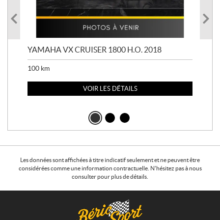
YAMAHA VX CRUISER 1800 H.O. 2018
YAM
100
km
100
VOIR LES DÉTAILS
Les données sont affichées à titre indicatif seulement et ne peuvent être
considérées comme une information contractuelle. N'hésitez pas à nous
consulter pour plus de détails.
C
B
o
é