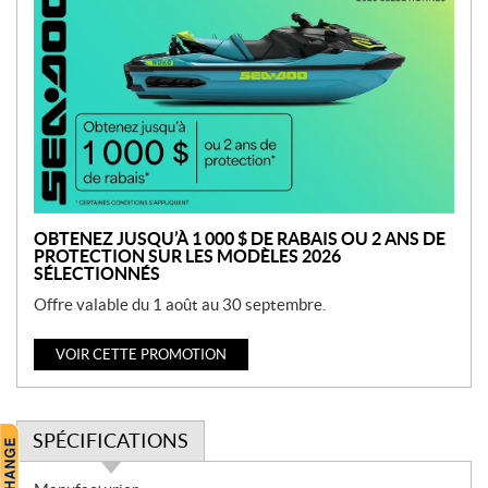
r
o
m
o
t
i
o
n
OBTENEZ JUSQU’À 1 000 $ DE RABAIS OU 2 ANS DE
PROTECTION SUR LES MODÈLES 2026
SÉLECTIONNÉS
Offre valable du 1 août au 30 septembre.
VOIR CETTE PROMOTION
SPÉCIFICATIONS