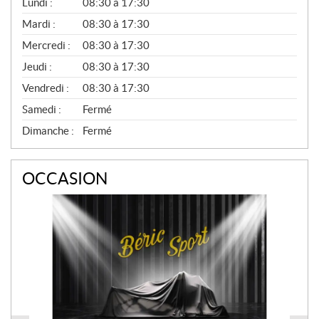
G
Lundi :
08:30 à 17:30
É
N
Mardi :
08:30 à 17:30
É
Mercredi :
08:30 à 17:30
R
A
Jeudi :
08:30 à 17:30
L
Vendredi :
08:30 à 17:30
Samedi :
Fermé
Dimanche :
Fermé
OCCASION