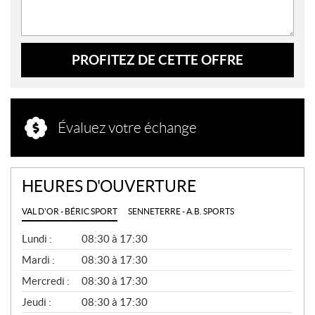
PROFITEZ DE CETTE OFFRE
Évaluez votre échange
HEURES D'OUVERTURE
VAL D'OR - BÉRIC SPORT
SENNETERRE - A.B. SPORTS
G
Lundi :
08:30 à 17:30
É
N
Mardi :
08:30 à 17:30
É
Mercredi :
08:30 à 17:30
R
A
Jeudi :
08:30 à 17:30
L