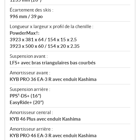
Écartement des skis :
996 mm / 39 po
Longueur x largeur x profil de la chenille :
PowderMax†:
3923 x 381 x 64 / 154 x 15 x 2.5
3923 x 500 x 60 / 154 x 20 x 2.35
Suspension avant :
LFS+ avec bras triangulaires bas courbés
Amortisseur avant :
KYB PRO 36 EA-3 R avec enduit Kashima
Suspension arrière :
PPS²-DS+ (16")
EasyRide+ (20")
Amortisseur central :
KYB 46 Plus avec enduit Kashima
Amortisseur arrière :
KYB PRO 46 EA-3 R avec enduit Kashima