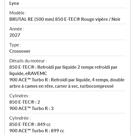
p
Lynx
é
Modèle :
c
BRUTAL RE (500 mm) 850 E-TEC® Rouge vipère / Noir
i
f
Année :
i
2027
c
Type :
a
Crossover
t
Détails du moteur :
i
850 E-TEC® : Refroidi par liquide 2 temps refroidi par
o
liquide, eRAVEMC
n
900 ACE™ Turbo R : Refroidi par liquide, 4 temps, double
s
arbre à cames en tête, carter à sec, turbocompressé
Cylindres :
850 E-TEC® : 2
900 ACE™ Turbo R : 3
Cylindrée :
850 E-TEC® : 849 cc
900 ACE™ Turbo R : 899 cc