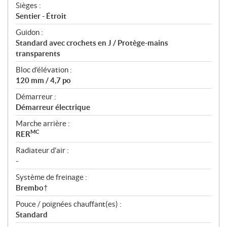
Sièges :
Sentier - Étroit
Guidon :
Standard avec crochets en J / Protège-mains
transparents
Bloc d’élévation :
120 mm / 4,7 po
Démarreur :
Démarreur électrique
Marche arrière :
MC
RER
Radiateur d'air :
-
Système de freinage :
Brembo†
Pouce / poignées chauffant(es) :
Standard