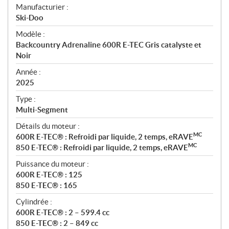
S
Manufacturier :
p
Ski-Doo
é
Modèle :
c
Backcountry Adrenaline 600R E-TEC Gris catalyste et
i
Noir
f
i
Année :
2025
c
a
Type :
t
Multi-Segment
i
Détails du moteur :
o
MC
600R E-TEC® : Refroidi par liquide, 2 temps, eRAVE
n
MC
850 E-TEC® : Refroidi par liquide, 2 temps, eRAVE
s
Puissance du moteur :
600R E-TEC® : 125
850 E-TEC® : 165
Cylindrée :
600R E-TEC® : 2 – 599.4 cc
850 E-TEC® : 2 – 849 cc