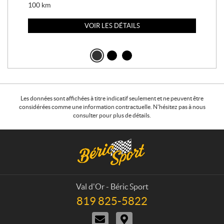
100
km
100
VOIR LES DÉTAILS
Les données sont affichées à titre indicatif seulement et ne peuvent être
considérées comme une information contractuelle. N'hésitez pas à nous
consulter pour plus de détails.
C
B
o
é
n
r
t
i
a
c
Val d'Or - Béric Sport
c
S
819 825-5822
T
t
p
é
N
I
o
l