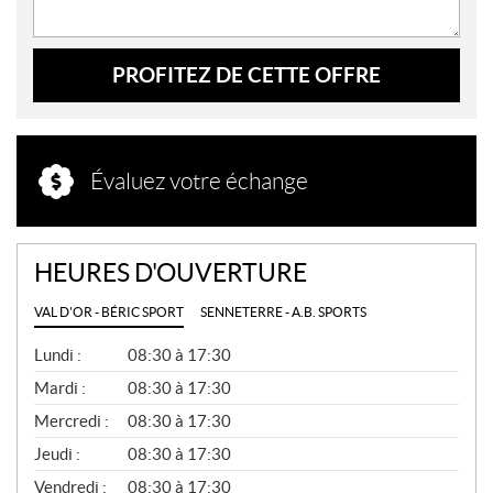
PROFITEZ DE CETTE OFFRE
Évaluez votre échange
HEURES D'OUVERTURE
VAL D'OR - BÉRIC SPORT
SENNETERRE - A.B. SPORTS
G
Lundi :
08:30 à 17:30
É
N
Mardi :
08:30 à 17:30
É
Mercredi :
08:30 à 17:30
R
A
Jeudi :
08:30 à 17:30
L
Vendredi :
08:30 à 17:30