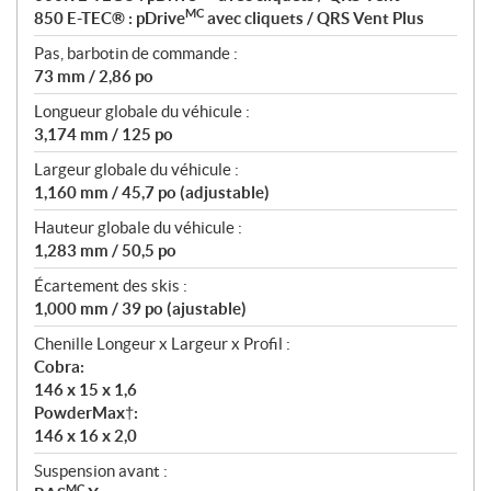
MC
850 E-TEC® : pDrive
avec cliquets / QRS Vent Plus
Pas, barbotin de commande :
73 mm / 2,86 po
Longueur globale du véhicule :
3,174 mm / 125 po
Largeur globale du véhicule :
1,160 mm / 45,7 po (adjustable)
Hauteur globale du véhicule :
1,283 mm / 50,5 po
Écartement des skis :
1,000 mm / 39 po (ajustable)
Chenille Longeur x Largeur x Profil :
Cobra:
146 x 15 x 1,6
PowderMax†:
146 x 16 x 2,0
Suspension avant :
MC