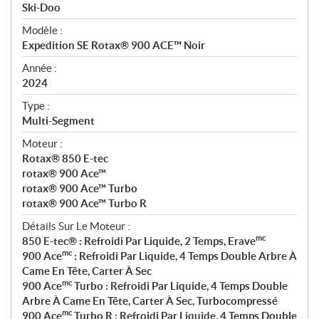
p
Ski-Doo
é
Modèle :
c
Expedition SE Rotax® 900 ACE™ Noir
i
f
Année :
i
2024
c
Type :
a
Multi-Segment
t
Moteur :
i
Rotax® 850 E-tec
o
rotax® 900 Ace™
n
rotax® 900 Ace™ Turbo
s
rotax® 900 Ace™ Turbo R
Détails Sur Le Moteur :
mc
850 E-tec® : Refroidi Par Liquide, 2 Temps, Erave
mc
900 Ace
: Refroidi Par Liquide, 4 Temps Double Arbre À
Came En Tête, Carter À Sec
mc
900 Ace
Turbo : Refroidi Par Liquide, 4 Temps Double
Arbre À Came En Tête, Carter À Sec, Turbocompressé
mc
900 Ace
Turbo R : Refroidi Par Liquide, 4 Temps Double