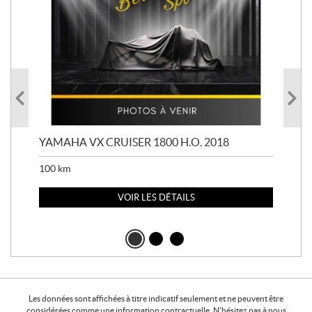
YAMAHA VX CRUISER 1800 H.O. 2018
YAM
100
km
100
VOIR LES DÉTAILS
Les données sont affichées à titre indicatif seulement et ne peuvent être
considérées comme une information contractuelle. N'hésitez pas à nous