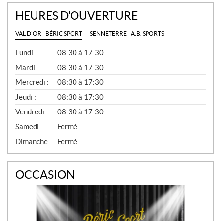
HEURES D'OUVERTURE
VAL D'OR - BÉRIC SPORT
SENNETERRE - A.B. SPORTS
G
Lundi :
08:30 à 17:30
É
N
Mardi :
08:30 à 17:30
É
Mercredi :
08:30 à 17:30
R
A
Jeudi :
08:30 à 17:30
L
Vendredi :
08:30 à 17:30
Samedi :
Fermé
Dimanche :
Fermé
OCCASION