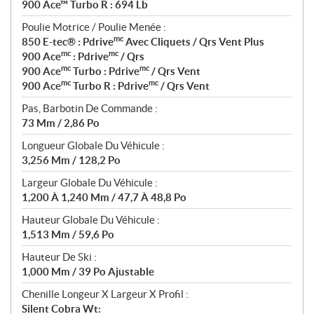
900 Ace™ Turbo R : 694 Lb
Poulie Motrice / Poulie Menée :
mc
850 E-tec® : Pdrive
Avec Cliquets / Qrs Vent Plus
mc
mc
900 Ace
: Pdrive
/ Qrs
mc
mc
900 Ace
Turbo : Pdrive
/ Qrs Vent
mc
mc
900 Ace
Turbo R : Pdrive
/ Qrs Vent
Pas, Barbotin De Commande :
73 Mm / 2,86 Po
Longueur Globale Du Véhicule :
3,256 Mm / 128,2 Po
Largeur Globale Du Véhicule :
1,200 À 1,240 Mm / 47,7 À 48,8 Po
Hauteur Globale Du Véhicule :
1,513 Mm / 59,6 Po
Hauteur De Ski :
1,000 Mm / 39 Po Ajustable
Chenille Longeur X Largeur X Profil :
Silent Cobra Wt: