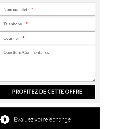
Nom complet :
*
Téléphone :
*
Courriel :
*
Questions/Commentaires :
PROFITEZ DE CETTE OFFRE
Évaluez votre échange