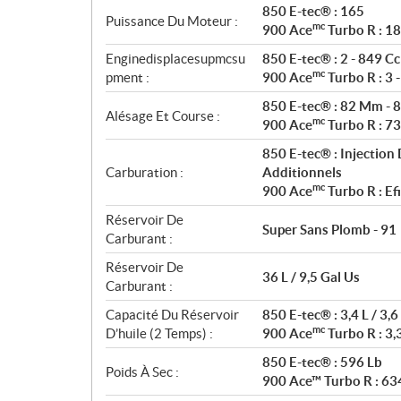
850 E-tec® : 165
n
Puissance Du Moteur :
mc
900 Ace
Turbo R : 1
s
Enginedisplacesupmcsu
850 E-tec® : 2 - 849 Cc
mc
pment :
900 Ace
Turbo R : 3 
850 E-tec® : 82 Mm - 
Alésage Et Course :
mc
900 Ace
Turbo R : 7
850 E-tec® : Injection
Carburation :
Additionnels
mc
900 Ace
Turbo R : Efi
Réservoir De
Super Sans Plomb - 91
Carburant :
Réservoir De
36 L / 9,5 Gal Us
Carburant :
Capacité Du Réservoir
850 E-tec® : 3,4 L / 3,6
mc
D’huile (2 Temps) :
900 Ace
Turbo R : 3,3
850 E-tec® : 596 Lb
Poids À Sec :
900 Ace™ Turbo R : 63