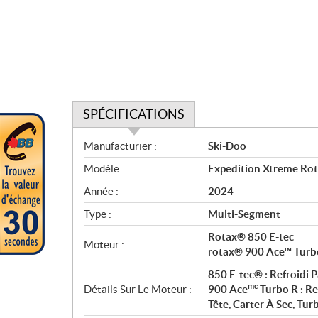
SPÉCIFICATIONS
S
Manufacturier :
Ski-Doo
p
Modèle :
Expedition Xtreme Ro
é
c
Année :
2024
i
Type :
Multi-Segment
f
i
Rotax® 850 E-tec
Moteur :
c
rotax® 900 Ace™ Turb
a
850 E-tec® : Refroidi P
t
mc
Détails Sur Le Moteur :
900 Ace
Turbo R : Re
i
Tête, Carter À Sec, Tu
o