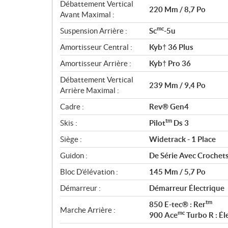
Débattement Vertical
220 Mm / 8,7 Po
Avant Maximal :
mc
Suspension Arrière :
Sc
-5u
Amortisseur Central :
Kyb† 36 Plus
Amortisseur Arrière :
Kyb† Pro 36
Débattement Vertical
239 Mm / 9,4 Po
Arrière Maximal :
Cadre :
Rev® Gen4
tm
Skis :
Pilot
Ds 3
Siège :
Widetrack - 1 Place
Guidon :
De Série Avec Crochets
Bloc D’élévation :
145 Mm / 5,7 Po
Démarreur :
Démarreur Électrique
tm
850 E-tec® : Rer
Marche Arrière :
mc
900 Ace
Turbo R : É