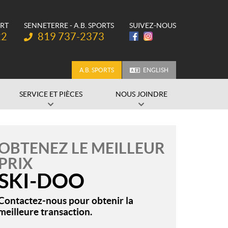
ORT
SENNETERRE - A.B. SPORTS
SUIVEZ-NOUS
Téléphone :
22
819 737-2373
A.B. SPORTS
ENGLISH
SERVICE ET PIÈCES
NOUS JOINDRE
OBTENEZ LE MEILLEUR
PRIX
SKI-DOO
Contactez-nous pour obtenir la
meilleure transaction.