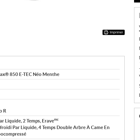
Imprimer
tax® 850 E-TEC Néo Menthe
o R
mc
ar Liquide, 2 Temps, Erave
froidi Par Liquide, 4 Temps Double Arbre À Came En
rbocompressé