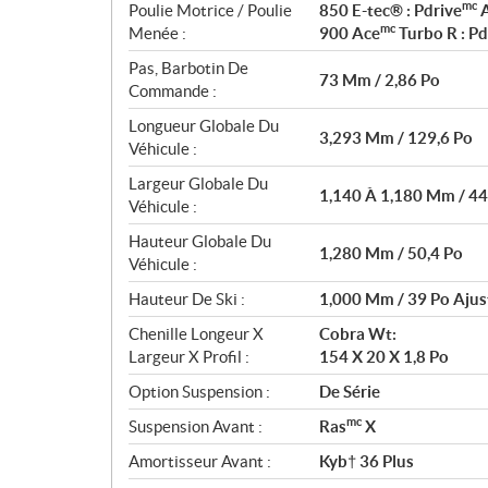
mc
Poulie Motrice / Poulie
850 E-tec® : Pdrive
A
mc
Menée :
900 Ace
Turbo R : Pd
Pas, Barbotin De
73 Mm / 2,86 Po
Commande :
Longueur Globale Du
3,293 Mm / 129,6 Po
Véhicule :
Largeur Globale Du
1,140 À 1,180 Mm / 44
Véhicule :
Hauteur Globale Du
1,280 Mm / 50,4 Po
Véhicule :
Hauteur De Ski :
1,000 Mm / 39 Po Ajus
Chenille Longeur X
Cobra Wt:
Largeur X Profil :
154 X 20 X 1,8 Po
Option Suspension :
De Série
mc
Suspension Avant :
Ras
X
Amortisseur Avant :
Kyb† 36 Plus