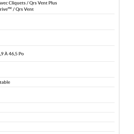
vec Cliquets / Qrs Vent Plus
mc
rive
/ Qrs Vent
,9 À 46,5 Po
table