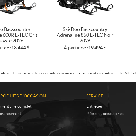
oo Backcountry
Ski-Doo Backcountry
e 600R E-TEC Gris
Adrenaline 850 E-TEC Noir
alyste 2026
2026
ir de :
18 444
$
À partir de :
19 494
$
f seulement et ne peuvent être considérées comme une information contractuelle. N'hésite
PRODUITS D'OCCASION
SERVICE
nventaire complet
Entretien
inancement
Pièces et accessoires