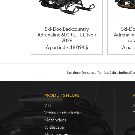
Ski-Doo Backcountry
Ski-D
Adrenaline 600R E-TEC Noir
Adrenalin
2026
cat
À partir de :
18 094
$
À part
Les données sont affichées à titre indicati
PRODUITS NEUFS
VTT
I
Véhicules côte à côte
F
Motoneiges
Widescape
Motomarines