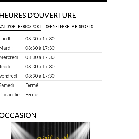
HEURES D'OUVERTURE
VAL D'OR - BÉRIC SPORT
SENNETERRE - A.B. SPORTS
G
Lundi :
08:30 à 17:30
É
N
Mardi :
08:30 à 17:30
É
Mercredi :
08:30 à 17:30
R
A
Jeudi :
08:30 à 17:30
L
Vendredi :
08:30 à 17:30
Samedi :
Fermé
Dimanche :
Fermé
OCCASION