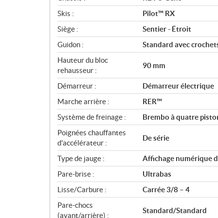
Skis :
Pilot™ RX
Siège :
Sentier - Étroit
Guidon :
Standard avec crochets
Hauteur du bloc
90 mm
rehausseur :
Démarreur :
Démarreur électrique
Marche arrière :
RER™
Système de freinage :
Brembo à quatre piston
Poignées chauffantes
De série
d'accélérateur :
Type de jauge :
Affichage numérique de
Pare-brise :
Ultrabas
Lisse/Carbure :
Carrée 3/8 – 4
Pare-chocs
Standard/Standard
(avant/arrière) :