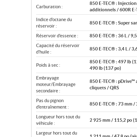
850 E-TEC® : Injection
s
Carburation :
additionnels / 600R E-
Indice d'octane du
850 E-TEC® : Super sa
réservoir :
Réservoir d'essence :
850 E-TEC® : 36 L / 9,5
Capacité du réservoir
850 E-TEC® : 3,4 L / 3,
d'huile :
850 E-TEC® : 497 lb (12
Poids à sec :
490 lb (137 po)
Embrayage
850 E-TEC® : pDrive™ a
moteur/Embrayage
cliquets / QRS
secondaire :
Pas du pignon
850 E-TEC® : 73 mm / 
d'entraînement :
Longueur hors tout du
2 925 mm / 115,2 po (1
véhicule :
Largeur hors tout du
1 211 mm / 47,8 po (aj