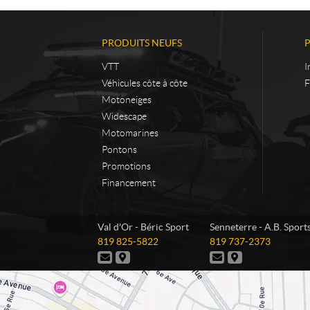
PRODUITS NEUFS
VTT
I
Véhicules côte à côte
F
Motoneiges
Widescape
Motomarines
Pontons
Promotions
Financement
C
B
Val d'Or - Béric Sport
Senneterre - A.B. Sport
o
é
T
T
819 825-5822
819 737-2373
n
r
é
é
N
I
N
I
t
i
l
l
o
t
o
t
é
é
a
c
u
i
u
i
p
p
s
n
s
n
c
S
h
h
j
é
j
é