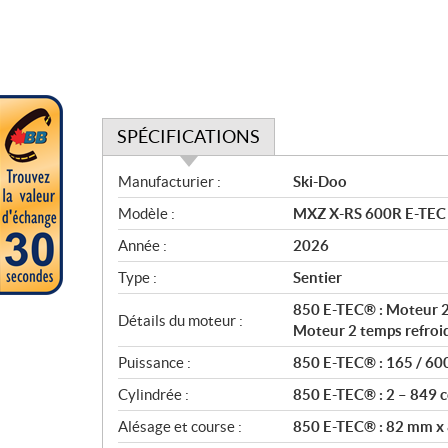
SPÉCIFICATIONS
S
Manufacturier :
Ski-Doo
p
Modèle :
MXZ X-RS 600R E-TEC 
é
c
Année :
2026
i
Type :
Sentier
f
i
850 E-TEC® : Moteur 2
Détails du moteur :
c
Moteur 2 temps refroi
a
Puissance :
850 E-TEC® : 165 / 60
t
Cylindrée :
850 E-TEC® : 2 – 849 c
i
o
Alésage et course :
850 E-TEC® : 82 mm x
n