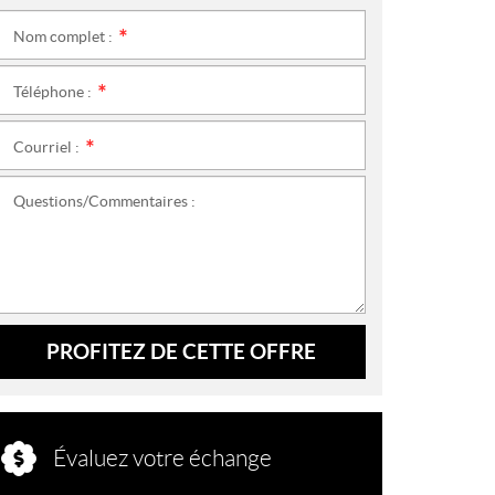
Nom complet :
*
Téléphone :
*
Courriel :
*
Questions/Commentaires :
PROFITEZ DE CETTE OFFRE
Évaluez votre échange