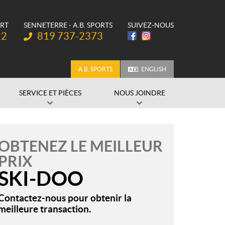
ORT
SENNETERRE - A.B. SPORTS
SUIVEZ-NOUS
Téléphone :
22
819 737-2373
A.B. SPORTS
ENGLISH
SERVICE ET PIÈCES
NOUS JOINDRE
OBTENEZ LE MEILLEUR
PRIX
SKI-DOO
Contactez-nous pour obtenir la
meilleure transaction.