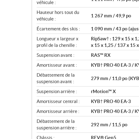
véhicule :
Hauteur hors tout du
1 267 mm / 49,9 po
véhicule :
Écartement des skis :
1 090 mm / 43 po (ajus
Longueur x largeur x
RipSaw† : 129 x 15 x 1,
profil de la chenille :
x 15 x 1,25 / 137 x 15 x
Suspension avant :
RAS™ RX
Amortisseur avant :
KYB† PRO 40 EA-3 / K
Débattement de la
279 mm / 11,0 po (KYB
suspension avant :
Suspension arrière :
rMotion™ X
Amortisseur central :
KYB† PRO 40 EA-3
Amortisseur arrière :
KYB† PRO 40 EA-3 / K
Débattement de la
292 mm / 11,5 po
suspension arrière :
Châssis :
REV® Gen5