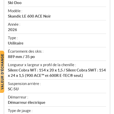
p
Ski-Doo
é
Modèle :
c
Skandic LE 600 ACE Noir
i
f
Année :
i
2026
c
Type :
a
Utilitaire
t
Écartement des skis :
i
889 mm / 35 po
o
n
Longueur x largeur x profil de la chenille :
s
Silent Cobra WT : 154 x 20 x 1,5 / Silent Cobra SWT : 154
x 24 x 1,5 (900 ACE™ et 600R E-TEC® seul.)
Suspension arrière :
SC-5U
Démarreur :
Démarreur électrique
Type de jauge :