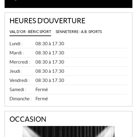
HEURES D'OUVERTURE
VAL D'OR - BÉRIC SPORT
SENNETERRE - A.B. SPORTS
G
Lundi :
08:30 à 17:30
É
N
Mardi :
08:30 à 17:30
É
Mercredi :
08:30 à 17:30
R
A
Jeudi :
08:30 à 17:30
L
Vendredi :
08:30 à 17:30
Samedi :
Fermé
Dimanche :
Fermé
OCCASION