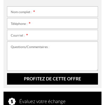
Nom complet :
*
Téléphone :
*
Courriel :
*
Questions/Commentaires :
PROFITEZ DE CETTE OFFRE
Évaluez votre échange