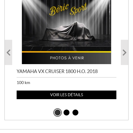
YAMAHA VX CRUISER 1800 H.O. 2018
YAM
100
km
100
VOIR LES DÉTAILS