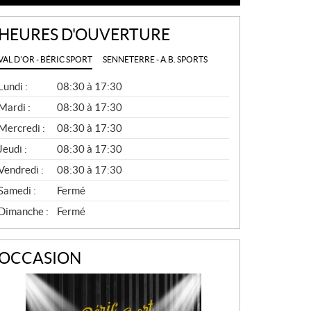
HEURES D'OUVERTURE
VAL D'OR - BÉRIC SPORT
SENNETERRE - A.B. SPORTS
G
Lundi :
08:30 à 17:30
É
N
Mardi :
08:30 à 17:30
É
Mercredi :
08:30 à 17:30
R
A
Jeudi :
08:30 à 17:30
L
Vendredi :
08:30 à 17:30
Samedi :
Fermé
Dimanche :
Fermé
OCCASION