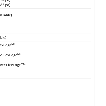
165 po)
ustable)
ble)
MC
lexEdge
:
MC
c FlexEdge
:
MC
vec FlexEdge
: