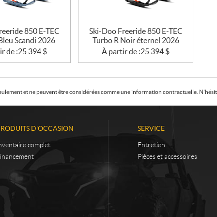
reeride 850 E-TEC
Ski-Doo Freeride 850 E-TEC
Bleu Scandi 2026
Turbo R Noir éternel 2026
ir de :
25 394
$
À partir de :
25 394
$
f seulement et ne peuvent être considérées comme une information contractuelle. N'hésite
PRODUITS D'OCCASION
SERVICE
nventaire complet
Entretien
inancement
Pièces et accessoires