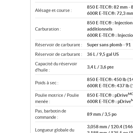
n
850 E-TEC®: 82 mm - 
Alésage et course :
s
600R E-TEC®: 72,3 m
850 E-TEC® : Injection
Carburation :
additionnels
600R E-TEC® : Injecti
Réservoir de carburant :
Super sans plomb - 91
Réservoir de carburant :
36 L / 9,5 gal US
Capacité du réservoir
3,4 L / 3,6 pte
d'huile :
850 E-TEC®: 450 lb (146
Poids à sec :
600R E-TEC®: 437 lb (1
MC
Poulie motrice / Poulie
850 E-TEC® : pDrive
menée :
600R E-TEC® : pDrive
Pas, barbotin de
89 mm / 3,5 po
commande :
3,058 mm / 120.4 (146
Longueur globale du
3,188 mm / 125,5 po (