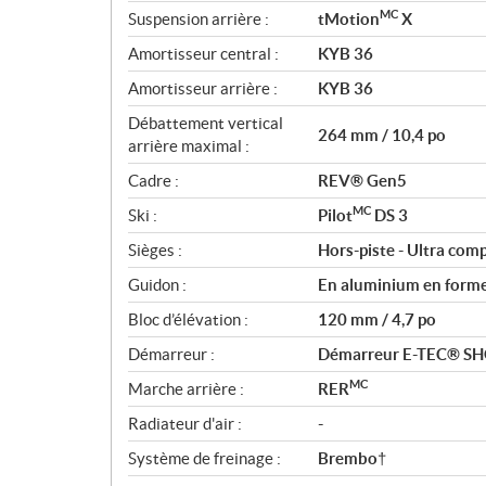
MC
Suspension arrière :
tMotion
X
Amortisseur central :
KYB 36
Amortisseur arrière :
KYB 36
Débattement vertical
264 mm / 10,4 po
arrière maximal :
Cadre :
REV® Gen5
MC
Ski :
Pilot
DS 3
Sièges :
Hors-piste - Ultra com
Guidon :
En aluminium en forme 
Bloc d’élévation :
120 mm / 4,7 po
Démarreur :
Démarreur E-TEC® S
MC
Marche arrière :
RER
Radiateur d'air :
-
Système de freinage :
Brembo†