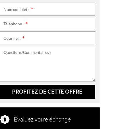
Nom complet :
*
Téléphone :
*
Courriel :
*
Questions/Commentaires :
PROFITEZ DE CETTE OFFRE
Évaluez votre échange