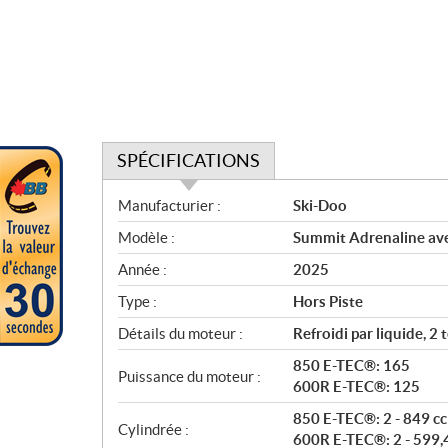
SPÉCIFICATIONS
S
Manufacturier :
Ski-Doo
p
Modèle :
Summit Adrenaline ave
é
c
Année :
2025
i
Type :
Hors Piste
f
i
Détails du moteur :
Refroidi par liquide, 
c
850 E-TEC®: 165
Puissance du moteur :
a
600R E-TEC®: 125
t
850 E-TEC®: 2 - 849 cc
i
Cylindrée :
600R E-TEC®: 2 - 599,4
o