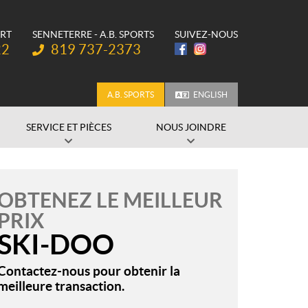
ORT
SENNETERRE - A.B. SPORTS
SUIVEZ-NOUS
Téléphone :
22
819 737-2373
A.B. SPORTS
ENGLISH
SERVICE ET PIÈCES
NOUS JOINDRE
OBTENEZ LE MEILLEUR
PRIX
SKI-DOO
Contactez-nous pour obtenir la
meilleure transaction.