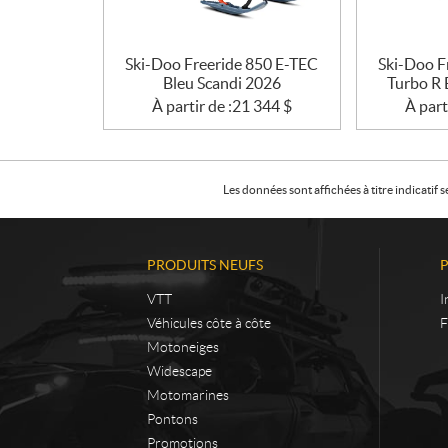
Ski-Doo Freeride 850 E-TEC
Ski-Doo F
Bleu Scandi 2026
Turbo R 
À partir de :
21 344
$
À part
Les données sont affichées à titre indicati
PRODUITS NEUFS
VTT
I
Véhicules côte à côte
F
Motoneiges
Widescape
Motomarines
Pontons
Promotions