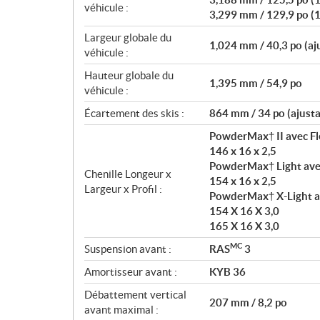
véhicule :
3,299 mm / 129,9 po (
Largeur globale du
1,024 mm / 40,3 po (aj
véhicule :
Hauteur globale du
1,395 mm / 54,9 po
véhicule :
Écartement des skis :
864 mm / 34 po (ajusta
PowderMax† II avec F
146 x 16 x 2,5
PowderMax† Light ave
Chenille Longeur x
154 x 16 x 2,5
Largeur x Profil :
PowderMax† X-Light a
154 X 16 X 3,0
165 X 16 X 3,0
MC
Suspension avant :
RAS
3
Amortisseur avant :
KYB 36
Débattement vertical
207 mm / 8,2 po
avant maximal :