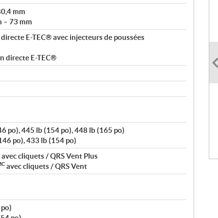
80,4 mm
m – 73 mm
 directe E-TEC® avec injecteurs de poussées
on directe E-TEC®
 po), 445 lb (154 po), 448 lb (165 po)
46 po), 433 lb (154 po)
avec cliquets / QRS Vent Plus
MC
avec cliquets / QRS Vent
 po)
154 po)