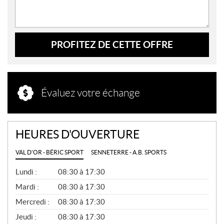
PROFITEZ DE CETTE OFFRE
Évaluez votre échange
HEURES D'OUVERTURE
VAL D'OR - BÉRIC SPORT
SENNETERRE - A.B. SPORTS
G
Lundi :
08:30 à 17:30
É
N
Mardi :
08:30 à 17:30
É
Mercredi :
08:30 à 17:30
R
A
Jeudi :
08:30 à 17:30
L