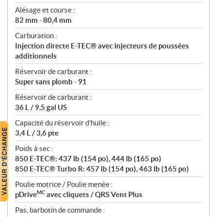
Alésage et course :
82 mm - 80,4 mm
Carburation :
Injection directe E-TEC® avec injecteurs de poussées
additionnels
Réservoir de carburant :
Super sans plomb - 91
Réservoir de carburant :
36 L / 9,5 gal US
Capacité du réservoir d'huile :
3,4 L / 3,6 pte
Poids à sec :
850 E-TEC®: 437 lb (154 po), 444 lb (165 po)
850 E-TEC® Turbo R: 457 lb (154 po), 463 lb (165 po)
Poulie motrice / Poulie menée :
MC
pDrive
avec cliquets / QRS Vent Plus
Pas, barbotin de commande :