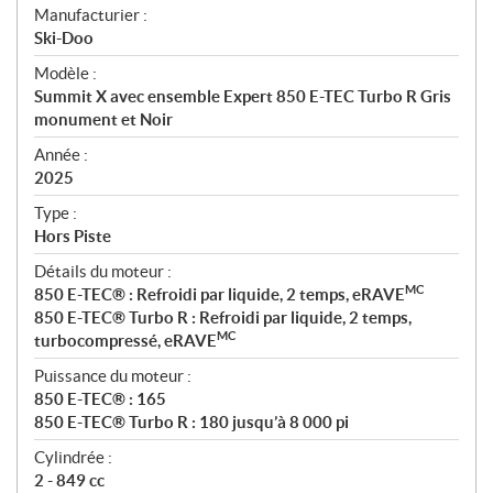
S
Manufacturier :
p
Ski-Doo
é
Modèle :
c
Summit X avec ensemble Expert 850 E-TEC Turbo R Gris
i
monument et Noir
f
i
Année :
2025
c
a
Type :
t
Hors Piste
i
Détails du moteur :
o
MC
850 E-TEC® : Refroidi par liquide, 2 temps, eRAVE
n
850 E-TEC® Turbo R : Refroidi par liquide, 2 temps,
s
MC
turbocompressé, eRAVE
Puissance du moteur :
850 E-TEC® : 165
850 E-TEC® Turbo R : 180 jusqu’à 8 000 pi
Cylindrée :
2 - 849 cc