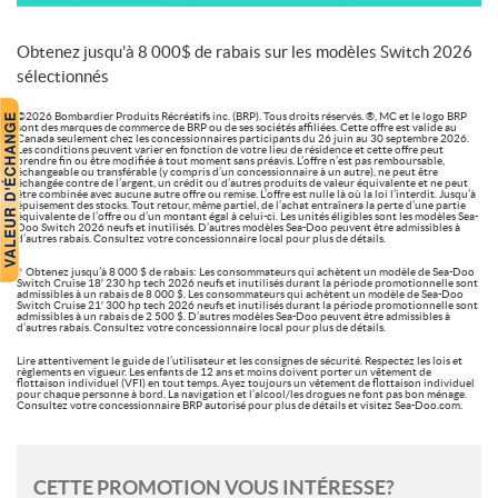
Obtenez jusqu'à 8 000$ de rabais sur les modèles Switch 2026
sélectionnés
©2026 Bombardier Produits Récréatifs inc. (BRP). Tous droits réservés. ®, MC et le logo BRP
sont des marques de commerce de BRP ou de ses sociétés affiliées. Cette offre est valide au
Canada seulement chez les concessionnaires participants du 26 juin au 30 septembre 2026.
Les conditions peuvent varier en fonction de votre lieu de résidence et cette offre peut
prendre fin ou être modifiée à tout moment sans préavis. L’offre n’est pas remboursable,
échangeable ou transférable (y compris d’un concessionnaire à un autre), ne peut être
échangée contre de l’argent, un crédit ou d’autres produits de valeur équivalente et ne peut
être combinée avec aucune autre offre ou remise. L’offre est nulle là où la loi l’interdit. Jusqu’à
épuisement des stocks. Tout retour, même partiel, de l’achat entraînera la perte d’une partie
équivalente de l’offre ou d’un montant égal à celui-ci. Les unités éligibles sont les modèles Sea-
Doo Switch 2026 neufs et inutilisés. D’autres modèles Sea-Doo peuvent être admissibles à
d’autres rabais. Consultez votre concessionnaire local pour plus de détails.
† Obtenez jusqu’à 8 000 $ de rabais: Les consommateurs qui achètent un modèle de Sea-Doo
Switch Cruise 18′ 230 hp tech 2026 neufs et inutilisés durant la période promotionnelle sont
admissibles à un rabais de 8 000 $. Les consommateurs qui achètent un modèle de Sea-Doo
Switch Cruise 21′ 300 hp tech 2026 neufs et inutilisés durant la période promotionnelle sont
admissibles à un rabais de 2 500 $. D’autres modèles Sea-Doo peuvent être admissibles à
d’autres rabais. Consultez votre concessionnaire local pour plus de détails.
Lire attentivement le guide de l’utilisateur et les consignes de sécurité. Respectez les lois et
règlements en vigueur. Les enfants de 12 ans et moins doivent porter un vêtement de
flottaison individuel (VFI) en tout temps. Ayez toujours un vêtement de flottaison individuel
pour chaque personne à bord. La navigation et l’alcool/les drogues ne font pas bon ménage.
Consultez votre concessionnaire BRP autorisé pour plus de détails et visitez Sea-Doo.com.
CETTE PROMOTION VOUS INTÉRESSE?