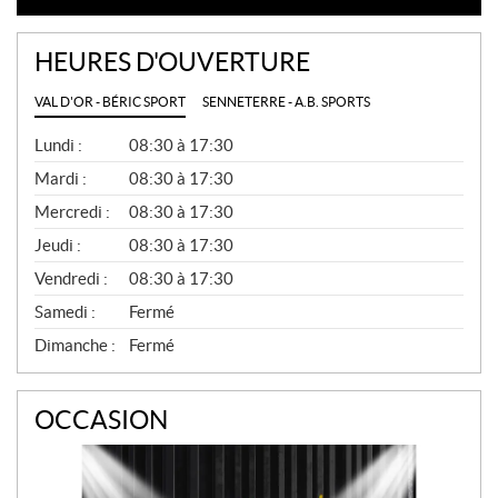
HEURES D'OUVERTURE
VAL D'OR - BÉRIC SPORT
SENNETERRE - A.B. SPORTS
G
Lundi :
08:30 à 17:30
É
N
Mardi :
08:30 à 17:30
É
Mercredi :
08:30 à 17:30
R
A
Jeudi :
08:30 à 17:30
L
Vendredi :
08:30 à 17:30
Samedi :
Fermé
Dimanche :
Fermé
OCCASION