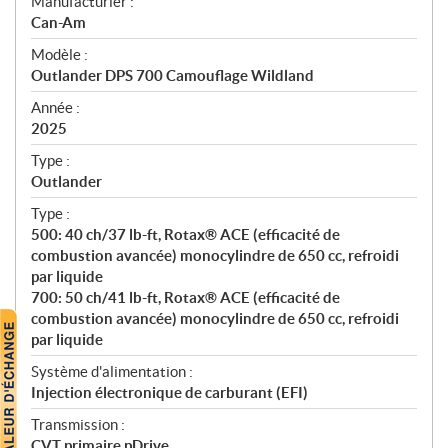
S
Manufacturier :
p
Can-Am
é
Modèle :
c
Outlander DPS 700 Camouflage Wildland
i
f
Année :
i
2025
c
Type :
a
Outlander
t
Type :
i
500: 40 ch/37 lb-ft, Rotax® ACE (efficacité de
o
combustion avancée) monocylindre de 650 cc, refroidi
n
par liquide
s
700: 50 ch/41 lb-ft, Rotax® ACE (efficacité de
combustion avancée) monocylindre de 650 cc, refroidi
par liquide
Système d'alimentation :
Injection électronique de carburant (EFI)
Transmission :
CVT primaire pDrive