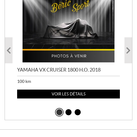
YAMAHA VX CRUISER 1800 H.O. 2018
YAM
100
km
100
VOIR LES DÉTAILS