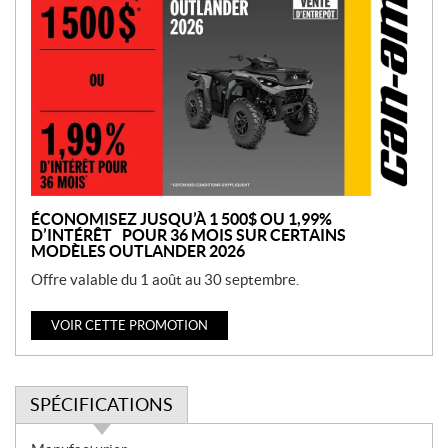
r
o
m
o
t
i
o
n
ÉCONOMISEZ JUSQU’À 1 500$ OU 1,99%
D’INTÉRÊT POUR 36 MOIS SUR CERTAINS
MODÈLES OUTLANDER 2026
Offre valable du 1 août au 30 septembre.
VOIR CETTE PROMOTION
SPÉCIFICATIONS