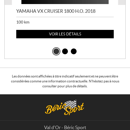
YAMAHA VX CRUISER 1800 H.O. 2018
YAM
100
km
100
VOIR LES DÉTAILS
Les données sont affichées à titre indicatif seulement et ne peuvent être
considérées comme une information contractuelle. N'hésitez pas à nous
consulter pour plus de détails.
C
B
o
é
n
r
t
i
a
c
Val d'Or - Béric Sport