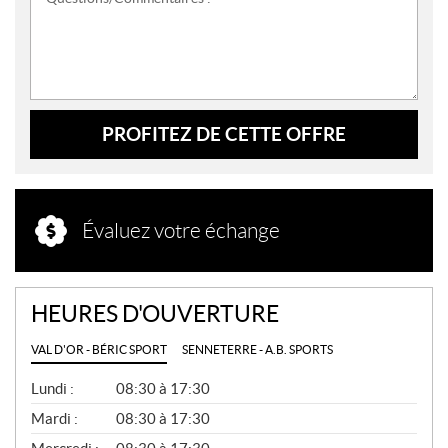
PROFITEZ DE CETTE OFFRE
Évaluez votre échange
HEURES D'OUVERTURE
VAL D'OR - BÉRIC SPORT
SENNETERRE - A.B. SPORTS
G
Lundi :
08:30 à 17:30
É
N
Mardi :
08:30 à 17:30
É