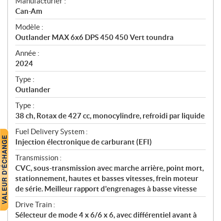
S
Manufacturier :
p
Can-Am
é
Modèle :
c
Outlander MAX 6x6 DPS 450 450 Vert toundra
i
f
Année :
i
2024
c
Type :
a
Outlander
t
Type :
i
38 ch, Rotax de 427 cc, monocylindre, refroidi par liquide
o
n
Fuel Delivery System :
s
Injection électronique de carburant (EFI)
Transmission :
CVC, sous-transmission avec marche arrière, point mort,
stationnement, hautes et basses vitesses, frein moteur
de série. Meilleur rapport d'engrenages à basse vitesse
Drive Train :
Sélecteur de mode 4 x 6/6 x 6, avec différentiel avant à