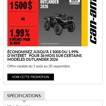
r
o
m
o
t
i
o
n
ÉCONOMISEZ JUSQU’À 1 500$ OU 1,99%
D’INTÉRÊT POUR 36 MOIS SUR CERTAINS
MODÈLES OUTLANDER 2026
Offre valable du 1 août au 30 septembre.
VOIR CETTE PROMOTION
SPÉCIFICATIONS