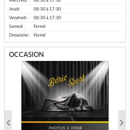
Mercredi :
08:30 à 17:30
R
A
Jeudi :
08:30 à 17:30
L
Vendredi :
08:30 à 17:30
Samedi :
Fermé
Dimanche :
Fermé
OCCASION