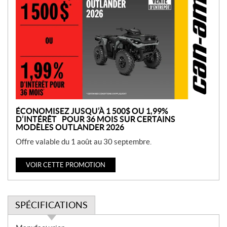
r
o
m
o
t
i
o
n
ÉCONOMISEZ JUSQU’À 1 500$ OU 1,99%
D’INTÉRÊT POUR 36 MOIS SUR CERTAINS
MODÈLES OUTLANDER 2026
Offre valable du 1 août au 30 septembre.
VOIR CETTE PROMOTION
SPÉCIFICATIONS