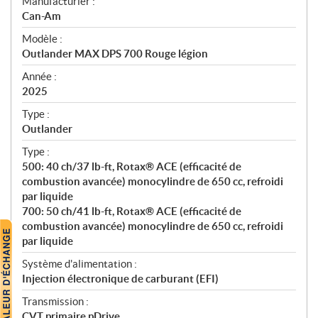
S
Manufacturier :
p
Can-Am
é
Modèle :
c
Outlander MAX DPS 700 Rouge légion
i
f
Année :
i
2025
c
Type :
a
Outlander
t
Type :
i
500: 40 ch/37 lb-ft, Rotax® ACE (efficacité de
o
combustion avancée) monocylindre de 650 cc, refroidi
n
par liquide
s
700: 50 ch/41 lb-ft, Rotax® ACE (efficacité de
combustion avancée) monocylindre de 650 cc, refroidi
par liquide
Système d'alimentation :
Injection électronique de carburant (EFI)
Transmission :
CVT primaire pDrive