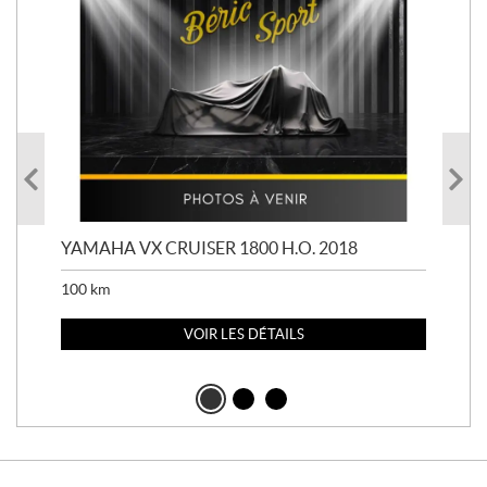
YAMAHA VX CRUISER 1800 H.O. 2018
YAM
100
km
100
VOIR LES DÉTAILS