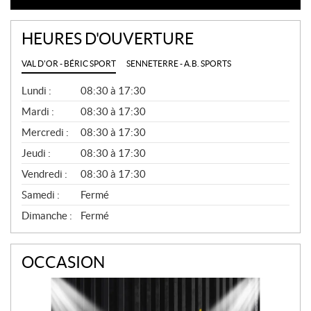
HEURES D'OUVERTURE
VAL D'OR - BÉRIC SPORT
SENNETERRE - A.B. SPORTS
G
Lundi :
08:30 à 17:30
É
N
Mardi :
08:30 à 17:30
É
Mercredi :
08:30 à 17:30
R
A
Jeudi :
08:30 à 17:30
L
Vendredi :
08:30 à 17:30
Samedi :
Fermé
Dimanche :
Fermé
OCCASION