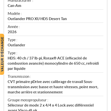
S
Manufacturier :
p
Can-Am
é
Modèle :
c
Outlander PRO XU HD5 Desert Tan
i
f
Année :
i
2026
c
Type :
a
Outlander
t
Type :
i
HD5: 40 ch / 37 lb-pi, Rotax® ACE (efficacité de
o
combustion avancée) monocylindre de 650 cc, refroidi
n
par liquide
s
Transmission :
CVT primaire pDrive avec calibrage de travail Sous-
transmission avec basse et haute vitesses, point mort,
marche arrière et stationnement
Groupe motopropulseur :
Sélecteur de mode 2 x 4/4 x 4 Lock avec différentiel
avant Visco-4Lok