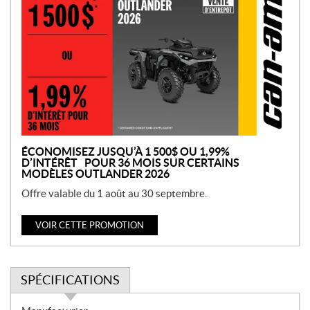
r
o
m
o
t
i
o
n
ÉCONOMISEZ JUSQU’À 1 500$ OU 1,99%
D’INTÉRÊT POUR 36 MOIS SUR CERTAINS
MODÈLES OUTLANDER 2026
Offre valable du 1 août au 30 septembre.
VOIR CETTE PROMOTION
SPÉCIFICATIONS