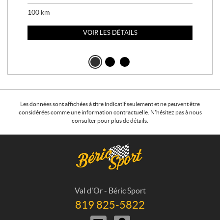
100
km
100
VOIR LES DÉTAILS
Les données sont affichées à titre indicatif seulement et ne peuvent être
considérées comme une information contractuelle. N'hésitez pas à nous
consulter pour plus de détails.
C
B
o
é
n
r
t
i
a
c
Val d'Or - Béric Sport
c
S
819 825-5822
T
t
p
é
N
I