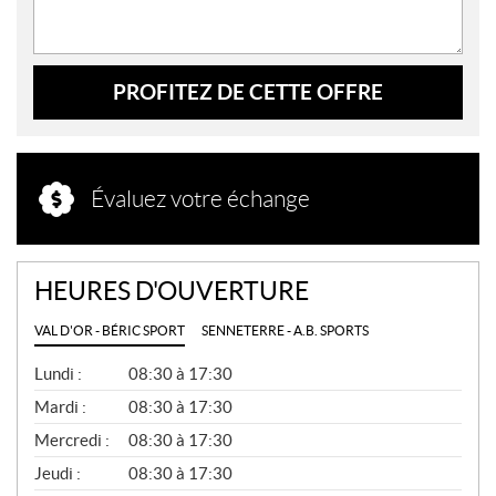
PROFITEZ DE CETTE OFFRE
Évaluez votre échange
HEURES D'OUVERTURE
VAL D'OR - BÉRIC SPORT
SENNETERRE - A.B. SPORTS
G
Lundi :
08:30 à 17:30
É
N
Mardi :
08:30 à 17:30
É
Mercredi :
08:30 à 17:30
R
A
Jeudi :
08:30 à 17:30
L