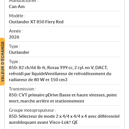
S
Manufacturier :
p
Can-Am
é
Modèle :
c
Outlander XT 850 Fiery Red
i
f
Année :
i
2026
c
Type :
a
Outlander
t
Type :
i
850: 82 ch/66 lb-ft, Rotax 999 cc, 2 cyl. en V, DACT,
o
refroidi par liquideVentilateur de refroidissement du
n
radiateur de 80 W et 150 cm3
s
Transmission :
850: CVT primaire pDrive Basse et haute vitesses, point
mort, marche arrière et stationnement
Groupe motopropulseur :
850: Sélecteur de mode 2 x 4/4 x 4/4 x 4 avec différentiel
autobloquant avant Visco-Lok† QE