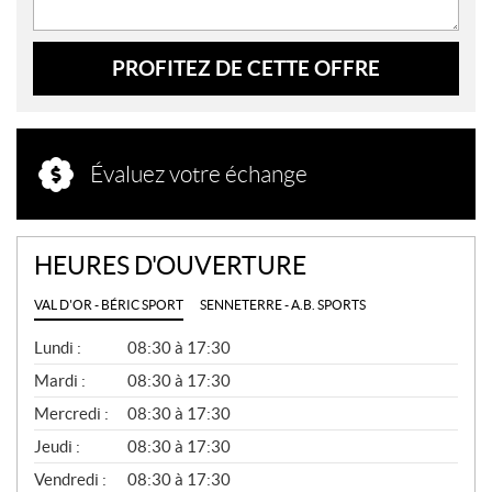
PROFITEZ DE CETTE OFFRE
Évaluez votre échange
HEURES D'OUVERTURE
VAL D'OR - BÉRIC SPORT
SENNETERRE - A.B. SPORTS
G
Lundi :
08:30 à 17:30
É
N
Mardi :
08:30 à 17:30
É
Mercredi :
08:30 à 17:30
R
A
Jeudi :
08:30 à 17:30
L
Vendredi :
08:30 à 17:30