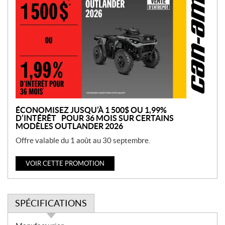
r
o
m
o
t
i
o
n
ÉCONOMISEZ JUSQU’À 1 500$ OU 1,99%
D’INTÉRÊT POUR 36 MOIS SUR CERTAINS
MODÈLES OUTLANDER 2026
Offre valable du 1 août au 30 septembre.
VOIR CETTE PROMOTION
SPÉCIFICATIONS