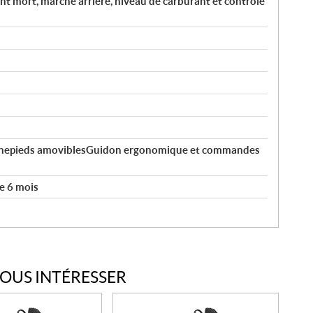
nt mort, marche arrière, niveau de carburant et contrôle
hepieds amoviblesGuidon ergonomique et commandes
e 6 mois
VOUS INTÉRESSER