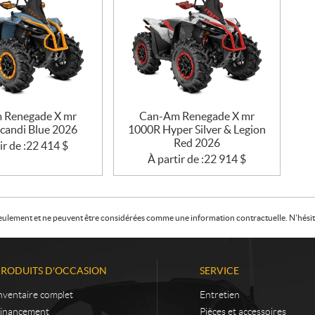
 Renegade X mr
Can-Am Renegade X mr
candi Blue 2026
1000R Hyper Silver & Legion
Red 2026
ir de :
22 414
$
À partir de :
22 914
$
f seulement et ne peuvent être considérées comme une information contractuelle. N'hésite
PRODUITS D'OCCASION
SERVICE
nventaire complet
Entretien
inancement
Pièces et accessoires