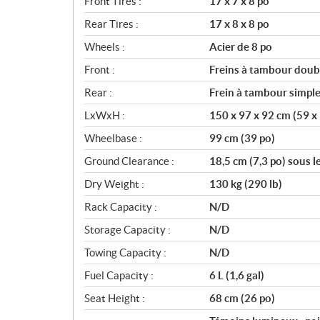
Front Tires :
17 x 7 x 8 po
Rear Tires :
17 x 8 x 8 po
Wheels :
Acier de 8 po
Front :
Freins à tambour doub
Rear :
Frein à tambour simpl
LxWxH :
150 x 97 x 92 cm (59 x 
Wheelbase :
99 cm (39 po)
Ground Clearance :
18,5 cm (7,3 po) sous le
Dry Weight :
130 kg (290 lb)
Rack Capacity :
N/D
Storage Capacity :
N/D
Towing Capacity :
N/D
Fuel Capacity :
6 L (1,6 gal)
Seat Height :
68 cm (26 po)