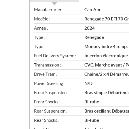
S
Manufacturier :
Can-Am
p
Modèle :
Renegade 70 EFI 70 Gri
é
c
Année :
2024
i
Type :
Renegade
f
i
Type :
Monocylindre 4 temps r
c
Fuel Delivery System :
Injection électronique 
a
Transmission :
CVC, Marche avant / Po
t
i
Drive Train :
Chaîne/2 x 4 Démarreu
o
Power Steering :
N/D
n
s
Front Suspension :
Bras simple Débatteme
Front Shocks :
Bi-tube
Rear Suspension :
Bras oscillant Débatte
Rear Shocks :
Bi-tube