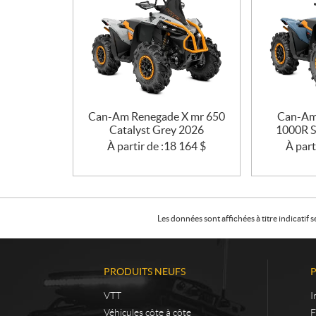
Can-Am Renegade X mr 650
Can-Am
Catalyst Grey 2026
1000R S
À partir de :
18 164
$
À part
Les données sont affichées à titre indicati
PRODUITS NEUFS
VTT
I
Véhicules côte à côte
F