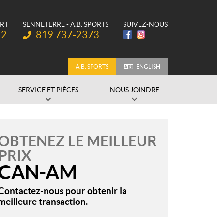
ORT
SENNETERRE - A.B. SPORTS
SUIVEZ-NOUS
Téléphone :
22
819 737-2373
A.B. SPORTS
ENGLISH
SERVICE ET PIÈCES
NOUS JOINDRE
OBTENEZ LE MEILLEUR
PRIX
CAN-AM
Contactez-nous pour obtenir la
meilleure transaction.