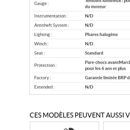
Témoins lumineux : poi
Gauge :
du moteur
Instrumentation :
N/D
Antitheft System :
N/D
Lighting :
Phares halogène
Winch :
N/D
Seat :
Standard
Pare-chocs avantMarc
Protection :
pour les 6 ans et plus
Factory :
Garantie limitée BRP d
Extended :
N/D
CES MODÈLES PEUVENT AUSSI 