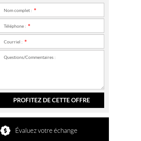
Nom complet :
*
Téléphone :
*
Courriel :
*
Questions/Commentaires :
PROFITEZ DE CETTE OFFRE
Évaluez votre échange