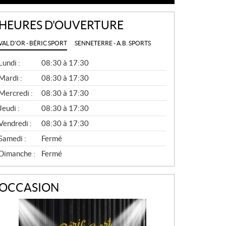
HEURES D'OUVERTURE
VAL D'OR - BÉRIC SPORT
SENNETERRE - A.B. SPORTS
G
Lundi :
08:30 à 17:30
É
N
Mardi :
08:30 à 17:30
É
Mercredi :
08:30 à 17:30
R
A
Jeudi :
08:30 à 17:30
L
Vendredi :
08:30 à 17:30
Samedi :
Fermé
Dimanche :
Fermé
OCCASION