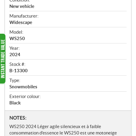
v
New vehicle
e
Manufacturer:
r
Widescape
v
i
Model:
e
WS250
w
Year:
2024
Stock #:
B-13300
Type:
Snowmobiles
Exterior colour:
Black
N
NOTES:
o
WS250 2024 Léger agile silencieux et à faible
t
consommation d’essence le WS250 est une motoneige