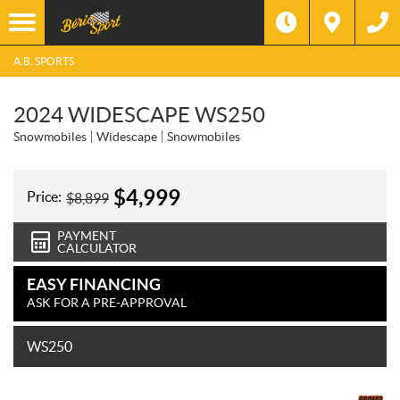
A.B. SPORTS
2024 WIDESCAPE WS250
Snowmobiles
Widescape
Snowmobiles
$
4,999
Price:
$
8,899
PAYMENT
CALCULATOR
EASY FINANCING
ASK FOR A PRE-APPROVAL
WS250