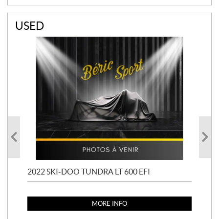
USED
-
2022 SKI-DOO TUNDRA LT 600 EFI
201
MORE INFO