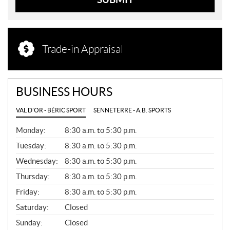
Trade-in Appraisal
BUSINESS HOURS
VAL D'OR - BÉRIC SPORT
SENNETERRE - A.B. SPORTS
G
Monday:
8:30 a.m. to 5:30 p.m.
E
N
Tuesday:
8:30 a.m. to 5:30 p.m.
E
Wednesday:
8:30 a.m. to 5:30 p.m.
R
A
Thursday:
8:30 a.m. to 5:30 p.m.
L
Friday:
8:30 a.m. to 5:30 p.m.
Saturday:
Closed
Sunday:
Closed